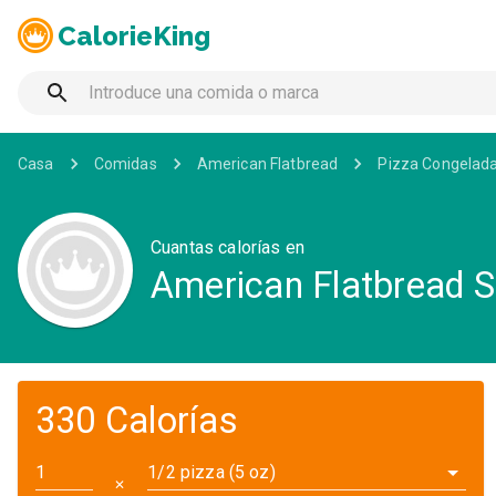
CalorieKing
Casa
Comidas
American Flatbread
Pizza Congelad
Cuantas calorías en
American Flatbread S
330 Calorías
1/2 pizza (5 oz)
✕