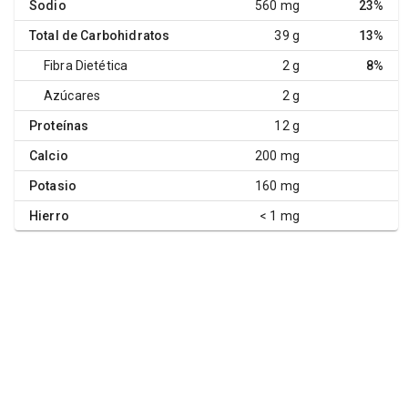
Sodio
560 mg
23%
Total de Carbohidratos
39 g
13%
Fibra Dietética
2 g
8%
Azúcares
2 g
Proteínas
12 g
Calcio
200 mg
Potasio
160 mg
Hierro
< 1 mg