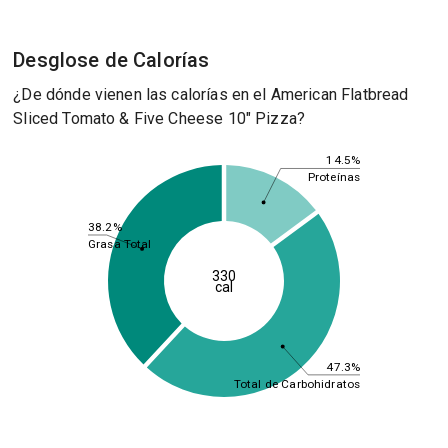
Desglose de Calorías
¿De dónde vienen las calorías en el American Flatbread
Sliced Tomato & Five Cheese 10" Pizza?
14.5%
Proteínas
38.2%
Grasa Total
330
cal
47.3%
Total de Carbohidratos