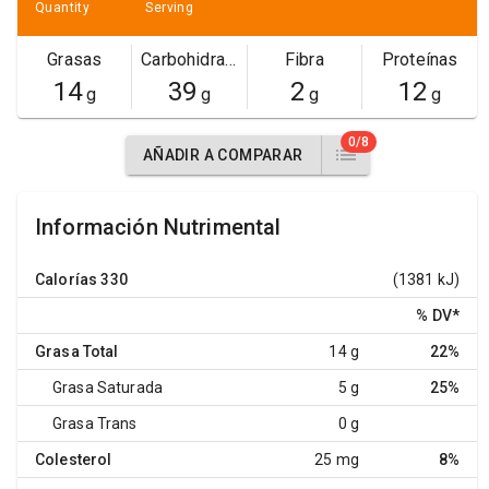
Quantity
Serving
Grasas
Carbohidratos
Fibra
Proteínas
14
39
2
12
g
g
g
g
0/8
AÑADIR A COMPARAR
Información Nutrimental
Calorías
330
(1381 kJ)
% DV
*
Grasa Total
14 g
22%
Grasa Saturada
5 g
25%
Grasa Trans
0 g
Colesterol
25 mg
8%