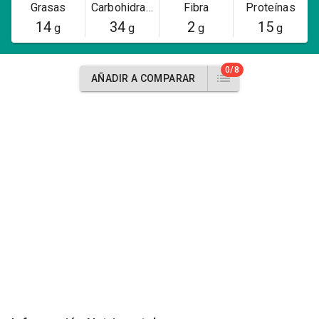
Grasas
Carbohidratos
Fibra
Proteínas
14
34
2
15
g
g
g
g
0/8
AÑADIR A COMPARAR