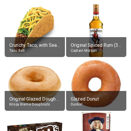
Crunchy Taco, with Seasoned Beef
Original Spiced Rum (35% alc.)
Taco Bell
Captain Morgan
Original Glazed Doughnut
Glazed Donut
Krispy Kreme Doughnuts
Dunkin'