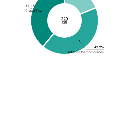
39.1%
Grasa Total
320
cal
42.2%
Total de Carbohidratos