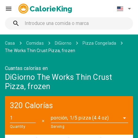
CalorieKing
Casa
Comidas
DiGiorno
Pizza Congelada
The Works Thin Crust Pizza, frozen
Cuantas calorías en
DiGiorno The Works Thin Crust
Pizza, frozen
320 Calorías
porción, 1/5 pizza (4.4 oz)
✕
Quantity
Serving