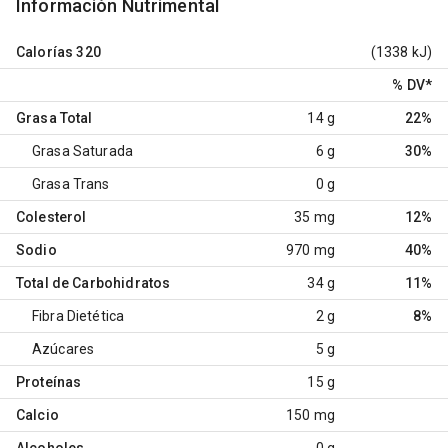
Información Nutrimental
Calorías
320
(1338 kJ)
% DV
*
Grasa Total
14 g
22%
Grasa Saturada
6 g
30%
Grasa Trans
0 g
Colesterol
35 mg
12%
Sodio
970 mg
40%
Total de Carbohidratos
34 g
11%
Fibra Dietética
2 g
8%
Azúcares
5 g
Proteínas
15 g
Calcio
150 mg
Alcoholes
0 g