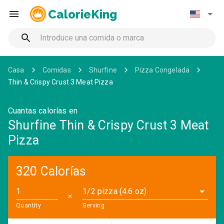
CalorieKing
Casa
Comidas
Shurfine
Pizza Congelada
Thin & Crispy Crust 3 Meat Pizza
Cuantas calorías en
Shurfine Thin & Crispy Crust 3 Meat
Pizza
320 Calorías
1/2 pizza (4.6 oz)
✕
Quantity
Serving