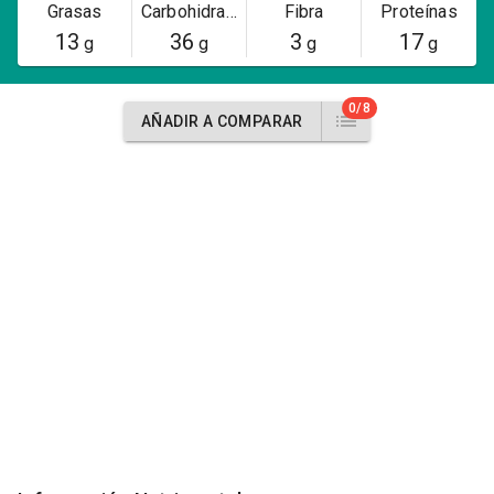
Grasas
Carbohidratos
Fibra
Proteínas
13
36
3
17
g
g
g
g
0/8
AÑADIR A COMPARAR