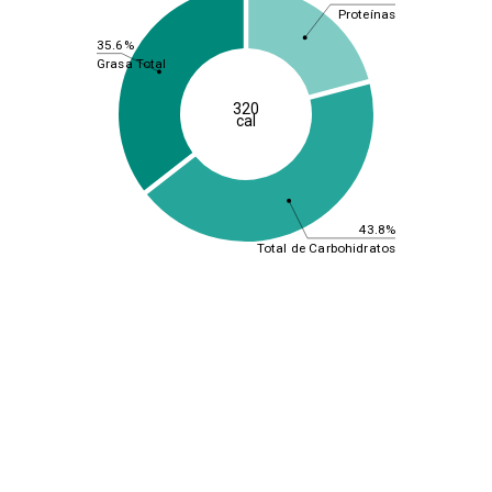
Proteínas
35.6%
Grasa Total
320
cal
43.8%
Total de Carbohidratos