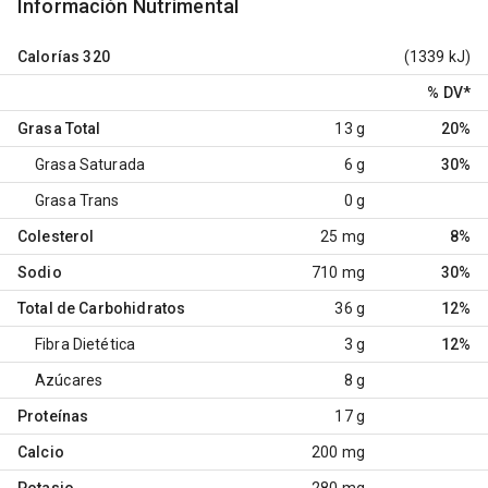
Información Nutrimental
Calorías
320
(1339 kJ)
% DV
*
Grasa Total
13 g
20%
Grasa Saturada
6 g
30%
Grasa Trans
0 g
Colesterol
25 mg
8%
Sodio
710 mg
30%
Total de Carbohidratos
36 g
12%
Fibra Dietética
3 g
12%
Azúcares
8 g
Proteínas
17 g
Calcio
200 mg
Potasio
280 mg