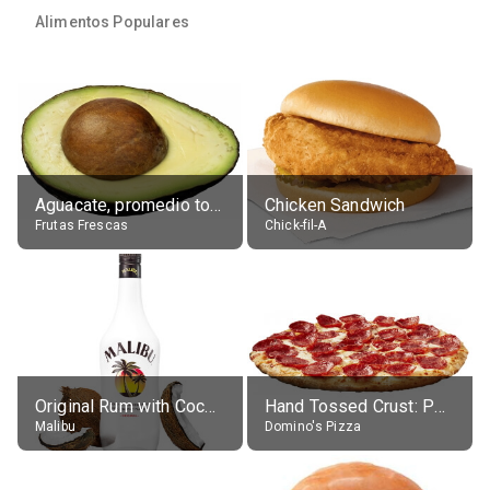
Alimentos Populares
Aguacate, promedio todos variedades, crudo
Chicken Sandwich
Frutas Frescas
Chick-fil-A
Original Rum with Coconut Flavour (21% alc.)
Hand Tossed Crust: Pepperoni Pizza (Large 14")
Malibu
Domino's Pizza