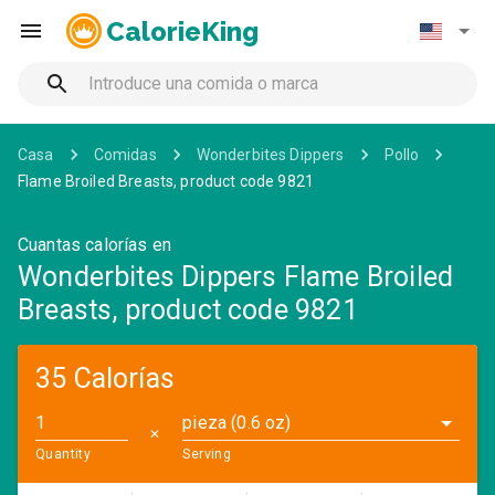
CalorieKing
Casa
Comidas
Wonderbites Dippers
Pollo
Flame Broiled Breasts, product code 9821
Cuantas calorías en
Wonderbites Dippers Flame Broiled
Breasts, product code 9821
35 Calorías
pieza (0.6 oz)
✕
Quantity
Serving