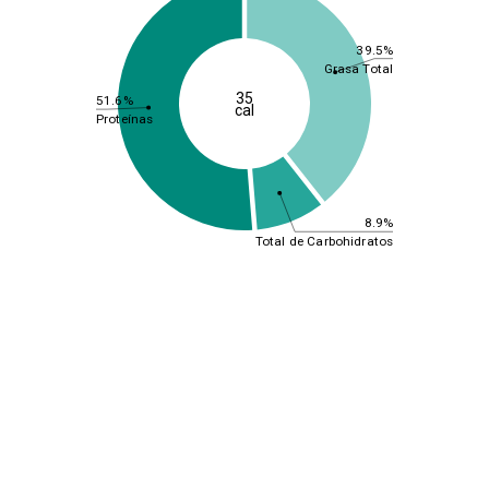
39.5%
Grasa Total
35
51.6%
cal
Proteínas
8.9%
Total de Carbohidratos