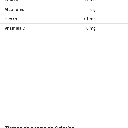
Alcoholes
0 g
Hierro
< 1 mg
Vitamina C
0 mg