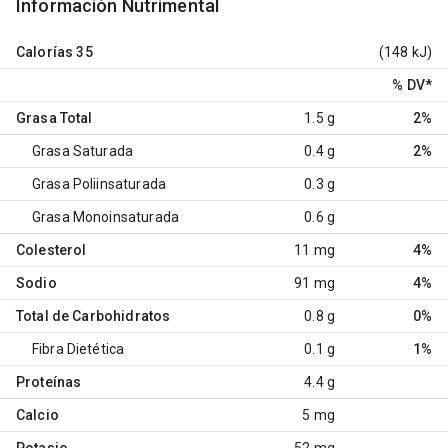
Información Nutrimental
Calorías
35
(148 kJ)
% DV
*
Grasa Total
1.5 g
2%
Grasa Saturada
0.4 g
2%
Grasa Poliinsaturada
0.3 g
Grasa Monoinsaturada
0.6 g
Colesterol
11 mg
4%
Sodio
91 mg
4%
Total de Carbohidratos
0.8 g
0%
Fibra Dietética
0.1 g
1%
Proteínas
4.4 g
Calcio
5 mg
Potasio
52 mg