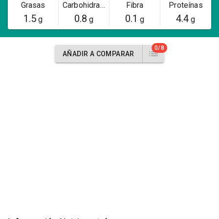
Grasas
Carbohidratos
Fibra
Proteínas
1.5
0.8
0.1
4.4
g
g
g
g
0/8
AÑADIR A COMPARAR