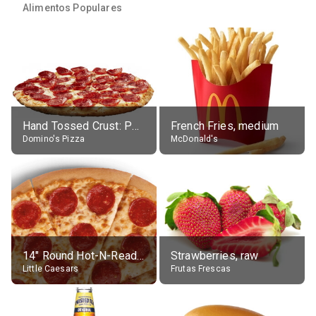
Alimentos Populares
Hand Tossed Crust: Pepperoni Pizza (Large 14")
French Fries, medium
Domino's Pizza
McDonald's
14" Round Hot-N-Ready Pepperoni Pizza
Strawberries, raw
Little Caesars
Frutas Frescas