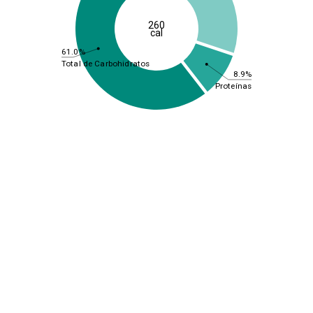
260
cal
61.0%
Total de Carbohidratos
8.9%
Proteínas