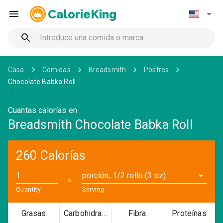
CalorieKing
Casa
Comidas
Breadsmith
Postres
Chocolate Babka Roll
Cuantas calorías en
Breadsmith Chocolate Babka Roll
260 Calorías
porción, 1/2 rollo (3 oz)
✕
Quantity
Serving
Grasas
Carbohidratos
Fibra
Proteínas