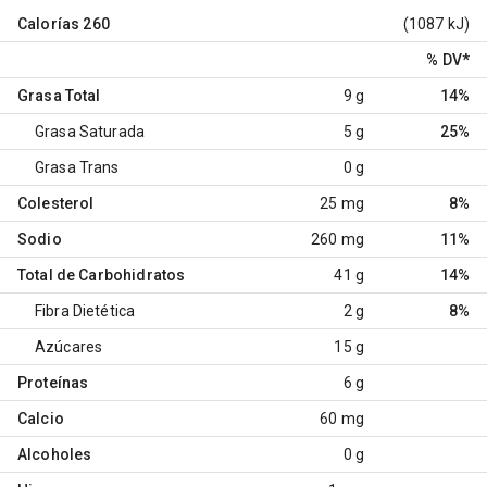
Calorías
260
(1087 kJ)
% DV
*
Grasa Total
9 g
14%
Grasa Saturada
5 g
25%
Grasa Trans
0 g
Colesterol
25 mg
8%
Sodio
260 mg
11%
Total de Carbohidratos
41 g
14%
Fibra Dietética
2 g
8%
Azúcares
15 g
Proteínas
6 g
Calcio
60 mg
Alcoholes
0 g