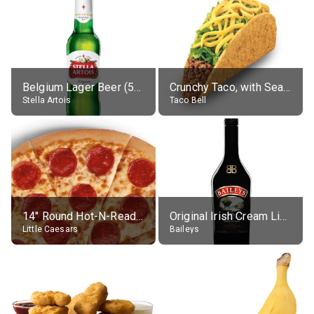
Belgium Lager Beer (5% alc.)
Crunchy Taco, with Seasoned Beef
Stella Artois
Taco Bell
14" Round Hot-N-Ready Pepperoni Pizza
Original Irish Cream Liqueur (17% alc.)
Little Caesars
Baileys