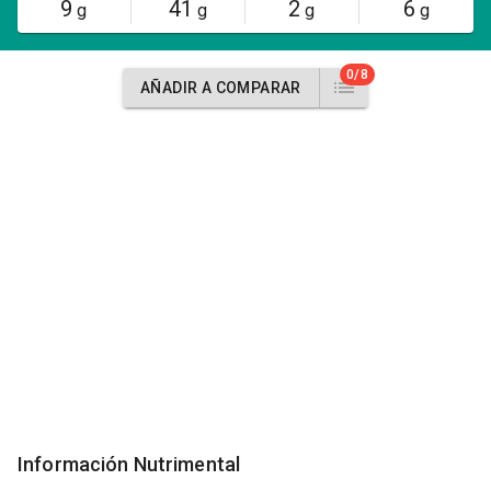
9
41
2
6
g
g
g
g
0/8
AÑADIR A COMPARAR
Información Nutrimental