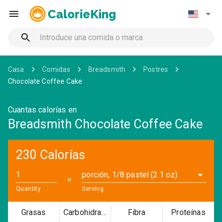
CalorieKing
Casa
Comidas
Breadsmith
Postres
Chocolate Coffee Cake
Cuantas calorías en
Breadsmith Chocolate Coffee Cake
230 Calorías
porción, 1/8 pastel (2.1 oz)
✕
Quantity
Serving
Grasas
Carbohidratos
Fibra
Proteínas