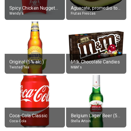
Spicy Chicken Nuggets, without sauce
Aguacate, promedio todos variedades, crudo
Wendy's
Frutas Frescas
Original (5% alc.)
Milk Chocolate Candies
Twisted Tea
M&M's
Coca-Cola Classic
Belgium Lager Beer (5% alc.)
Coca-Cola
Stella Artois