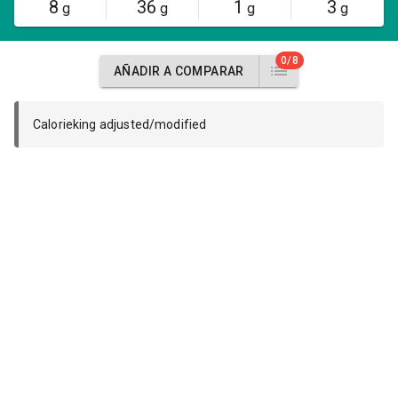
8
36
1
3
g
g
g
g
0/8
AÑADIR A COMPARAR
Calorieking adjusted/modified