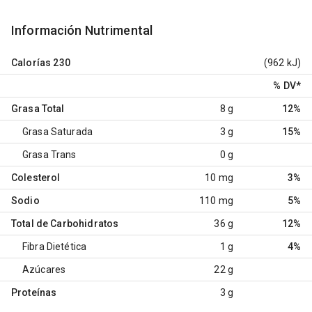
Información Nutrimental
Calorías
230
(962 kJ)
% DV
*
Grasa Total
8 g
12%
Grasa Saturada
3 g
15%
Grasa Trans
0 g
Colesterol
10 mg
3%
Sodio
110 mg
5%
Total de Carbohidratos
36 g
12%
Fibra Dietética
1 g
4%
Azúcares
22 g
Proteínas
3 g