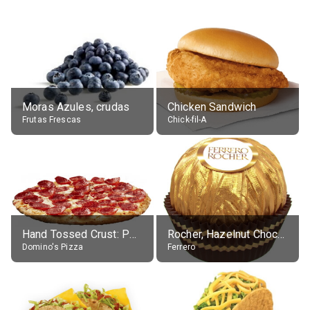
Moras Azules, crudas
Chicken Sandwich
Frutas Frescas
Chick-fil-A
Hand Tossed Crust: Pepperoni Pizza (Large 14")
Rocher, Hazelnut Chocolate Ball
Domino's Pizza
Ferrero