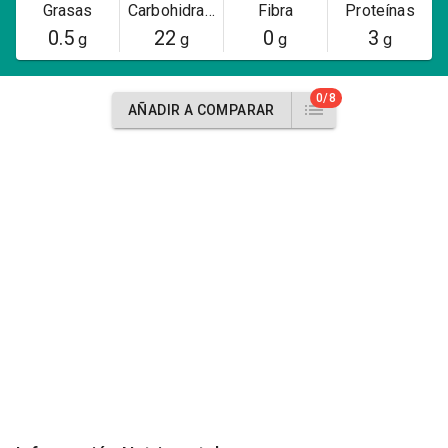
Grasas
Carbohidratos
Fibra
Proteínas
0.5
22
0
3
g
g
g
g
0/8
AÑADIR A COMPARAR