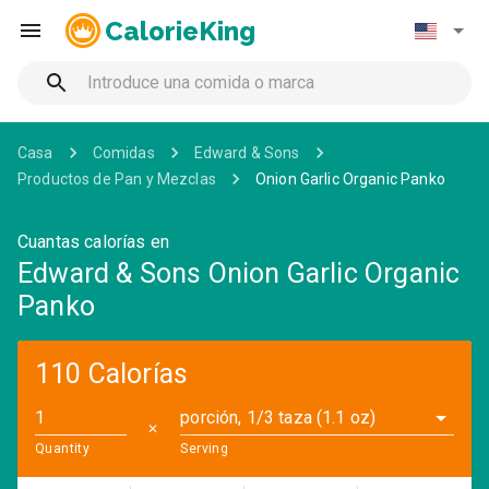
CalorieKing
Casa
Comidas
Edward & Sons
Productos de Pan y Mezclas
Onion Garlic Organic Panko
Cuantas calorías en
Edward & Sons Onion Garlic Organic
Panko
110 Calorías
porción, 1/3 taza (1.1 oz)
✕
Quantity
Serving