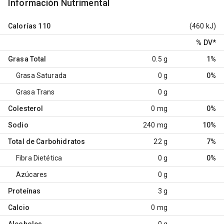
Información Nutrimental
Calorías
110
(460 kJ)
% DV
*
Grasa Total
0.5 g
1%
Grasa Saturada
0 g
0%
Grasa Trans
0 g
Colesterol
0 mg
0%
Sodio
240 mg
10%
Total de Carbohidratos
22 g
7%
Fibra Dietética
0 g
0%
Azúcares
0 g
Proteínas
3 g
Calcio
0 mg
Alcoholes
0 g