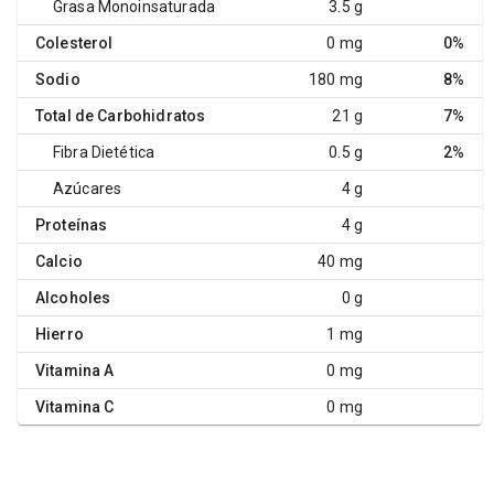
Grasa Monoinsaturada
3.5 g
Colesterol
0 mg
0%
Sodio
180 mg
8%
Total de Carbohidratos
21 g
7%
Fibra Dietética
0.5 g
2%
Azúcares
4 g
Proteínas
4 g
Calcio
40 mg
Alcoholes
0 g
Hierro
1 mg
Vitamina A
0 mg
Vitamina C
0 mg