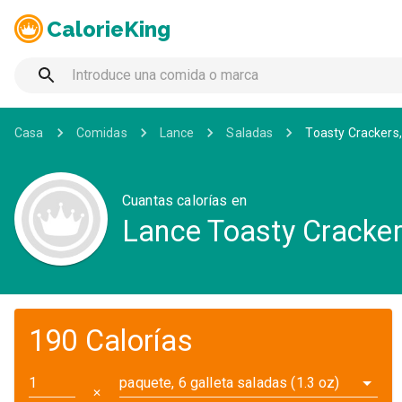
CalorieKing
Casa
Comidas
Lance
Saladas
Toasty Crackers,
Cuantas calorías en
Lance Toasty Cracker
190 Calorías
paquete, 6 galleta saladas (1.3 oz)
✕