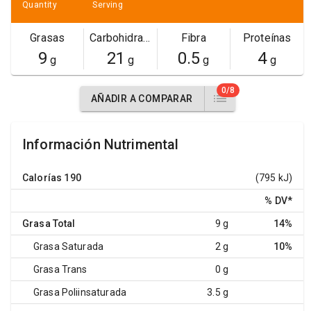
Quantity
Serving
Grasas
Carbohidratos
Fibra
Proteínas
9
21
0.5
4
g
g
g
g
0/8
AÑADIR A COMPARAR
Información Nutrimental
Calorías
190
(795 kJ)
% DV
*
Grasa Total
9 g
14%
Grasa Saturada
2 g
10%
Grasa Trans
0 g
Grasa Poliinsaturada
3.5 g