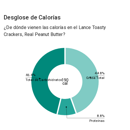
Desglose de Calorías
¿De dónde vienen las calorías en el Lance Toasty
Crackers, Real Peanut Butter?
44.8%
46.4%
Grasa Total
Total de Carbohidratos
190
cal
8.8%
Proteínas