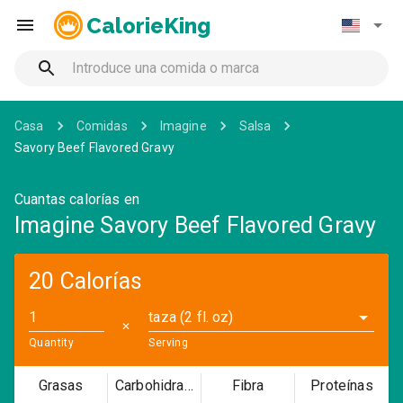
CalorieKing
Casa
Comidas
Imagine
Salsa
Savory Beef Flavored Gravy
Cuantas calorías en
Imagine Savory Beef Flavored Gravy
20 Calorías
taza (2 fl. oz)
✕
Quantity
Serving
Grasas
Carbohidratos
Fibra
Proteínas