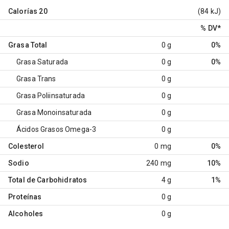
Calorías
20
(84 kJ)
% DV
*
Grasa Total
0 g
0%
Grasa Saturada
0 g
0%
Grasa Trans
0 g
Grasa Poliinsaturada
0 g
Grasa Monoinsaturada
0 g
Ácidos Grasos Omega-3
0 g
Colesterol
0 mg
0%
Sodio
240 mg
10%
Total de Carbohidratos
4 g
1%
Proteínas
0 g
Alcoholes
0 g