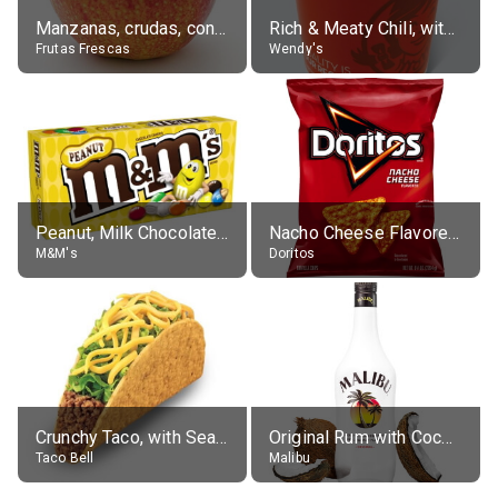
Manzanas, crudas, con piel
Rich & Meaty Chili, without toppings, large
Frutas Frescas
Wendy's
Peanut, Milk Chocolate Candies
Nacho Cheese Flavored Tortilla Chips
M&M's
Doritos
Crunchy Taco, with Seasoned Beef
Original Rum with Coconut Flavour (21% alc.)
Taco Bell
Malibu