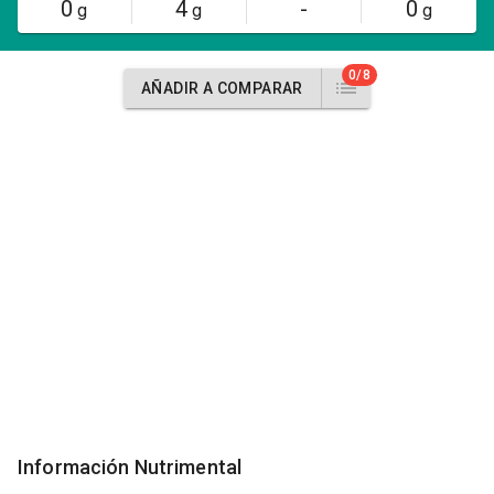
0
4
-
0
g
g
g
0/8
AÑADIR A COMPARAR
Información Nutrimental