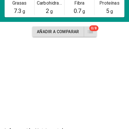
Grasas
Carbohidratos
Fibra
Proteínas
7.3
2
0.7
5
g
g
g
g
0/8
AÑADIR A COMPARAR