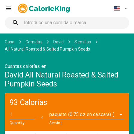
CalorieKing
Casa
Comidas
David
Semillas
All Natural Roasted & Salted Pumpkin Seeds
Cuantas calorías en
David All Natural Roasted & Salted
Pumpkin Seeds
93 Calorías
paquete (0.75 oz en cáscara) (0.5 oz)
✕
Quantity
Serving