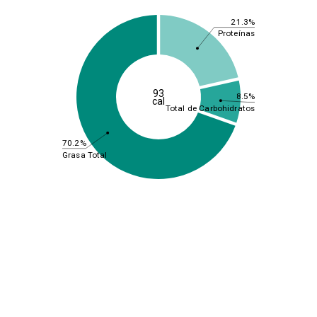
21.3%
Proteínas
93
8.5%
cal
Total de Carbohidratos
70.2%
Grasa Total