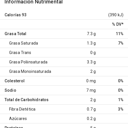
Información Nutrimental
Calorías
93
(390 kJ)
% DV
*
Grasa Total
7.3 g
11%
Grasa Saturada
1.3 g
7%
Grasa Trans
0 g
Grasa Poliinsaturada
3.3 g
Grasa Monoinsaturada
2 g
Colesterol
0 mg
0%
Sodio
7 mg
0%
Total de Carbohidratos
2 g
1%
Fibra Dietética
0.7 g
3%
Azúcares
0.2 g
Proteínas
5 g