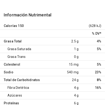
Información Nutrimental
Calorías
150
(628 kJ)
% DV
*
Grasa Total
2.5 g
4%
Grasa Saturada
1 g
5%
Grasa Trans
0 g
Colesterol
15 mg
5%
Sodio
540 mg
23%
Total de Carbohidratos
24 g
8%
Fibra Dietética
4 g
16%
Azúcares
4 g
Proteínas
6 g