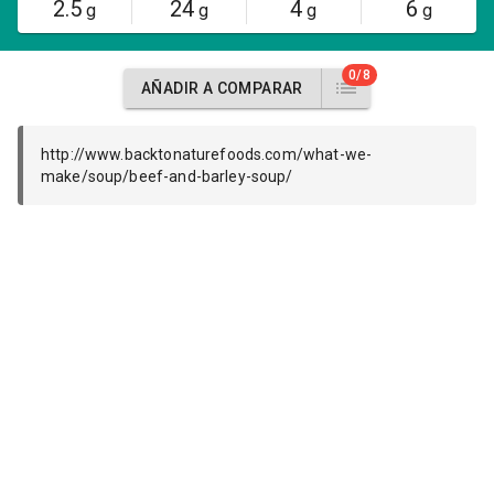
2.5
24
4
6
g
g
g
g
0/8
AÑADIR A COMPARAR
http://www.backtonaturefoods.com/what-we-
make/soup/beef-and-barley-soup/