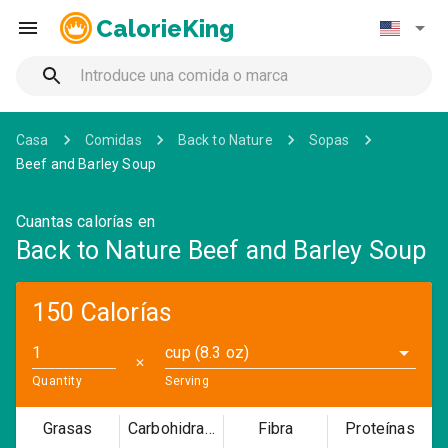
CalorieKing
Casa
Comidas
Back to Nature
Sopas
Beef and Barley Soup
Cuantas calorías en
Back to Nature Beef and Barley Soup
150 Calorías
cup (8.3 oz)
✕
Quantity
Serving
Grasas
Carbohidratos
Fibra
Proteínas