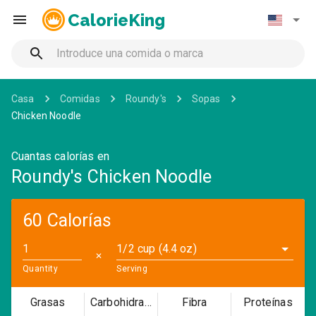
CalorieKing
Casa
Comidas
Roundy's
Sopas
Chicken Noodle
Cuantas calorías en
Roundy's Chicken Noodle
60 Calorías
1/2 cup (4.4 oz)
✕
Quantity
Serving
Grasas
Carbohidratos
Fibra
Proteínas