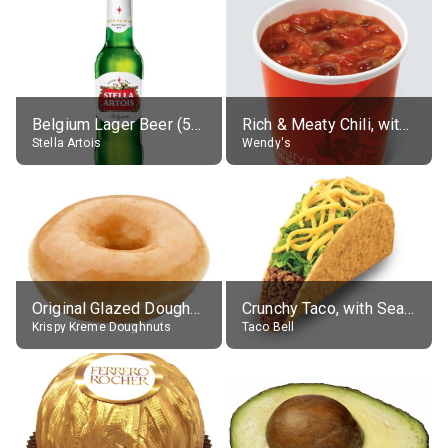
Belgium Lager Beer (5% alc.)
Rich & Meaty Chili, without toppings, large
Stella Artois
Wendy's
Original Glazed Doughnut
Crunchy Taco, with Seasoned Beef
Krispy Kreme Doughnuts
Taco Bell