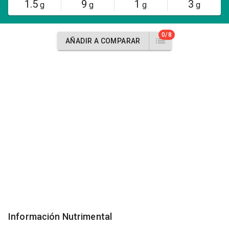
1.5
9
1
3
g
g
g
g
0/8
AÑADIR A COMPARAR
Información Nutrimental