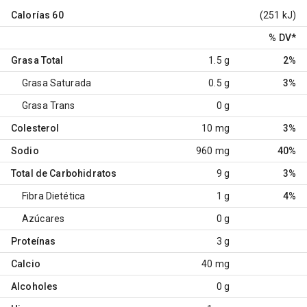
Calorías
60
(251 kJ)
% DV
*
Grasa Total
1.5 g
2%
Grasa Saturada
0.5 g
3%
Grasa Trans
0 g
Colesterol
10 mg
3%
Sodio
960 mg
40%
Total de Carbohidratos
9 g
3%
Fibra Dietética
1 g
4%
Azúcares
0 g
Proteínas
3 g
Calcio
40 mg
Alcoholes
0 g