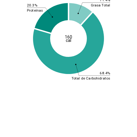
11.4%
20.3%
Grasa Total
Proteínas
160
cal
68.4%
Total de Carbohidratos