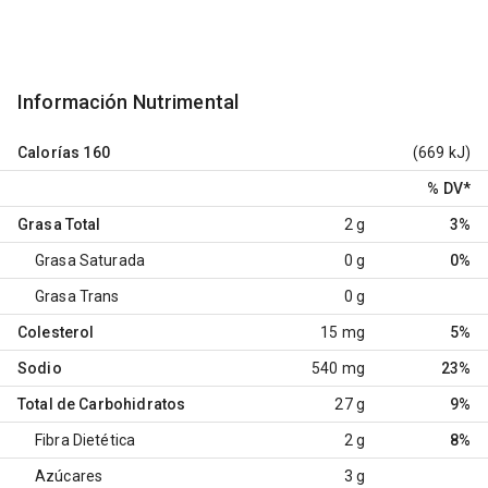
Información Nutrimental
Calorías
160
(669 kJ)
% DV
*
Grasa Total
2 g
3%
Grasa Saturada
0 g
0%
Grasa Trans
0 g
Colesterol
15 mg
5%
Sodio
540 mg
23%
Total de Carbohidratos
27 g
9%
Fibra Dietética
2 g
8%
Azúcares
3 g