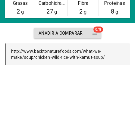
Grasas
Carbohidratos
Fibra
Proteínas
2
27
2
8
g
g
g
g
0/8
AÑADIR A COMPARAR
http://www.backtonaturefoods.com/what-we-
make/soup/chicken-wild-rice-with-kamut-soup/