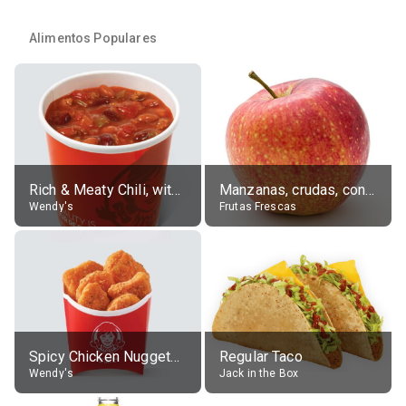
Alimentos Populares
Rich & Meaty Chili, without toppings, large
Manzanas, crudas, con piel
Wendy's
Frutas Frescas
Spicy Chicken Nuggets, without sauce
Regular Taco
Wendy's
Jack in the Box