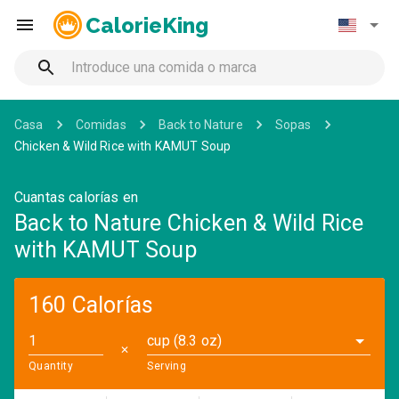
CalorieKing
Casa
Comidas
Back to Nature
Sopas
Chicken & Wild Rice with KAMUT Soup
Cuantas calorías en
Back to Nature Chicken & Wild Rice
with KAMUT Soup
160 Calorías
cup (8.3 oz)
✕
Quantity
Serving