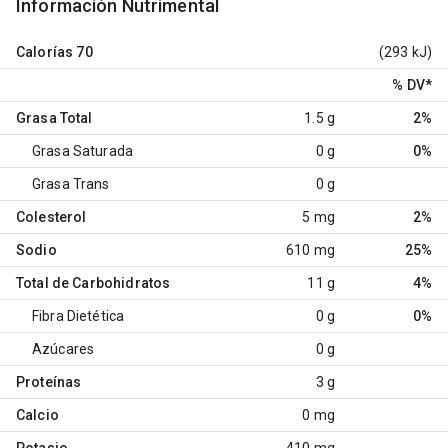
Información Nutrimental
Calorías
70
(293 kJ)
% DV
*
Grasa Total
1.5 g
2%
Grasa Saturada
0 g
0%
Grasa Trans
0 g
Colesterol
5 mg
2%
Sodio
610 mg
25%
Total de Carbohidratos
11 g
4%
Fibra Dietética
0 g
0%
Azúcares
0 g
Proteínas
3 g
Calcio
0 mg
Potasio
410 mg