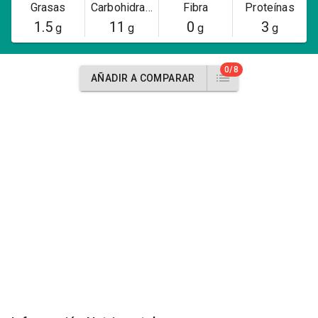
Grasas
Carbohidratos
Fibra
Proteínas
1.5
11
0
3
g
g
g
g
0/8
AÑADIR A COMPARAR