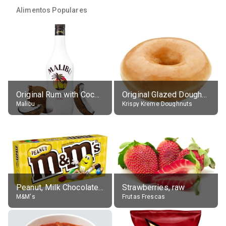
Alimentos Populares
Original Rum with Coconut Flavour (21% alc.)
Original Glazed Doughnut
Malibu
Krispy Kreme Doughnuts
Peanut, Milk Chocolate Candies
Strawberries, raw
M&M's
Frutas Frescas