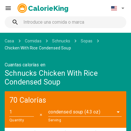
CalorieKing
Casa
Comidas
Schnucks
Sopas
Chicken With Rice Condensed Soup
Cuantas calorías en
Schnucks Chicken With Rice
Condensed Soup
70 Calorías
condensed soup (4.3 oz)
✕
Quantity
Serving