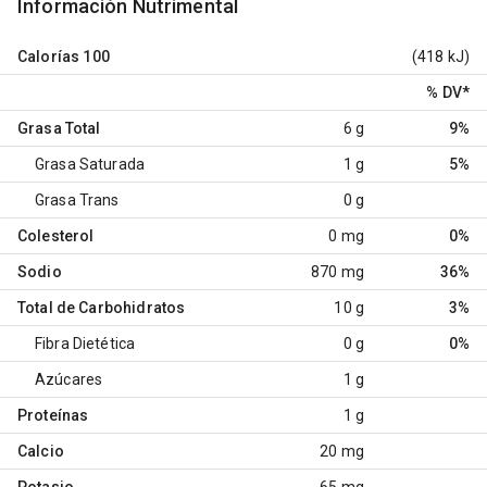
Información Nutrimental
Calorías
100
(418 kJ)
% DV
*
Grasa Total
6 g
9%
Grasa Saturada
1 g
5%
Grasa Trans
0 g
Colesterol
0 mg
0%
Sodio
870 mg
36%
Total de Carbohidratos
10 g
3%
Fibra Dietética
0 g
0%
Azúcares
1 g
Proteínas
1 g
Calcio
20 mg
Potasio
65 mg