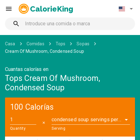
CalorieKing
Casa
Comidas
Tops
Sopas
Cream Of Mushroom, Condensed Soup
Cuantas calorías en
Tops Cream Of Mushroom,
Condensed Soup
100 Calorías
condensed soup servings per container (4.3 oz)
✕
Quantity
Serving