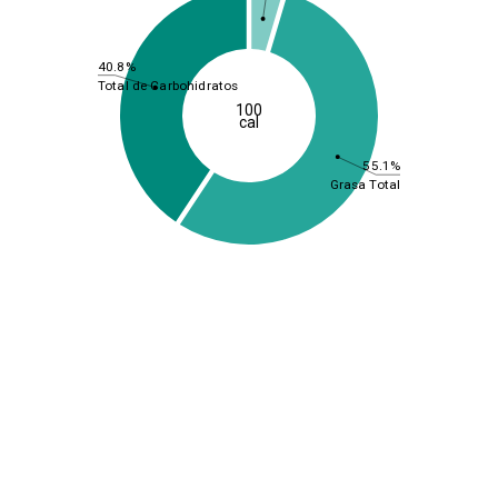
40.8%
Total de Carbohidratos
100
cal
55.1%
Grasa Total