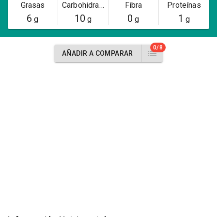
Grasas
Carbohidratos
Fibra
Proteínas
6
10
0
1
g
g
g
g
0/8
AÑADIR A COMPARAR