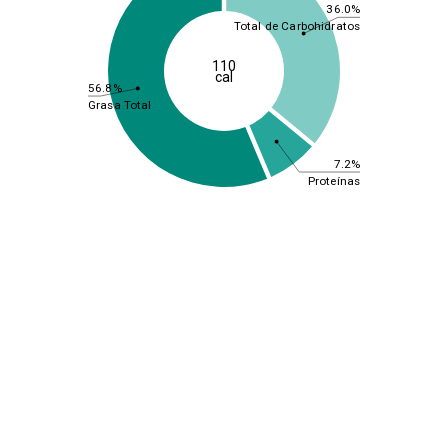
36.0%
Total de Carbohidratos
110
cal
56.8%
Grasa Total
7.2%
Proteínas