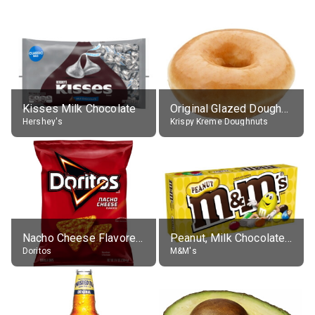
Kisses Milk Chocolate
Original Glazed Doughnut
Hershey's
Krispy Kreme Doughnuts
Nacho Cheese Flavored Tortilla Chips
Peanut, Milk Chocolate Candies
Doritos
M&M's