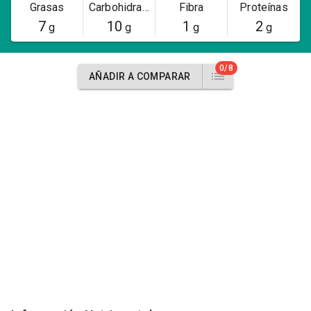
Grasas
Carbohidratos
Fibra
Proteínas
7
10
1
2
g
g
g
g
0/8
AÑADIR A COMPARAR