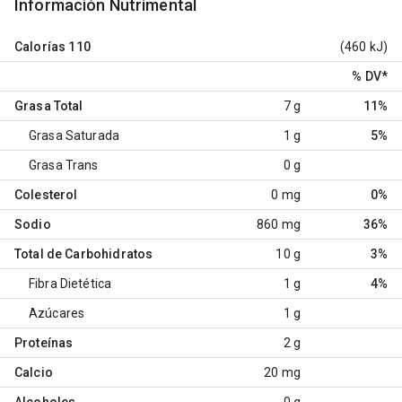
Información Nutrimental
Calorías
110
(460 kJ)
% DV
*
Grasa Total
7 g
11%
Grasa Saturada
1 g
5%
Grasa Trans
0 g
Colesterol
0 mg
0%
Sodio
860 mg
36%
Total de Carbohidratos
10 g
3%
Fibra Dietética
1 g
4%
Azúcares
1 g
Proteínas
2 g
Calcio
20 mg
Alcoholes
0 g