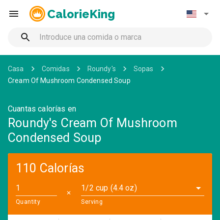
CalorieKing
Casa
Comidas
Roundy's
Sopas
Cream Of Mushroom Condensed Soup
Cuantas calorías en
Roundy's Cream Of Mushroom
Condensed Soup
110 Calorías
1/2 cup (4.4 oz)
✕
Quantity
Serving