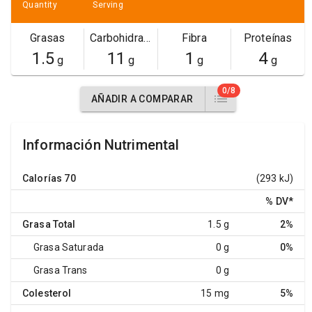
Quantity
Serving
Grasas
Carbohidratos
Fibra
Proteínas
1.5
11
1
4
g
g
g
g
0/8
AÑADIR A COMPARAR
Información Nutrimental
Calorías
70
(293 kJ)
% DV
*
Grasa Total
1.5 g
2%
Grasa Saturada
0 g
0%
Grasa Trans
0 g
Colesterol
15 mg
5%