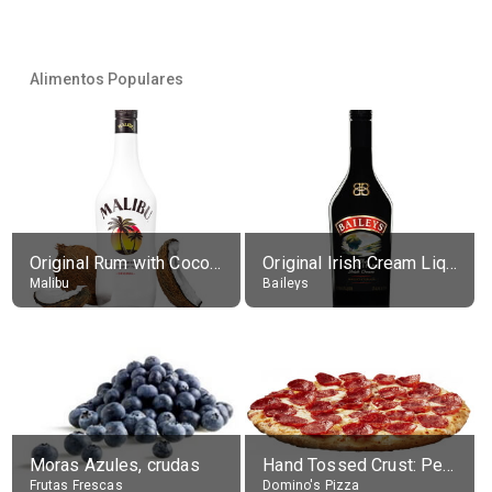
Alimentos Populares
Original Rum with Coconut Flavour (21% alc.)
Original Irish Cream Liqueur (17% alc.)
Malibu
Baileys
Moras Azules, crudas
Hand Tossed Crust: Pepperoni Pizza (Large 14")
Frutas Frescas
Domino's Pizza