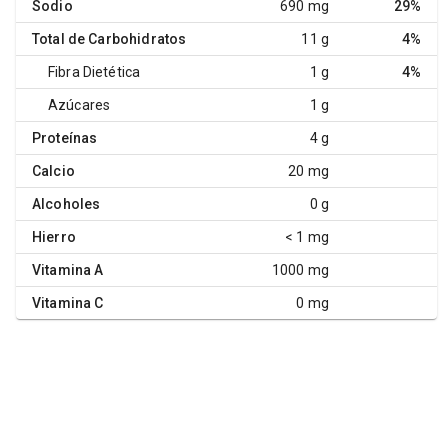
Sodio
690 mg
29%
Total de Carbohidratos
11 g
4%
Fibra Dietética
1 g
4%
Azúcares
1 g
Proteínas
4 g
Calcio
20 mg
Alcoholes
0 g
Hierro
< 1 mg
Vitamina A
1000 mg
Vitamina C
0 mg