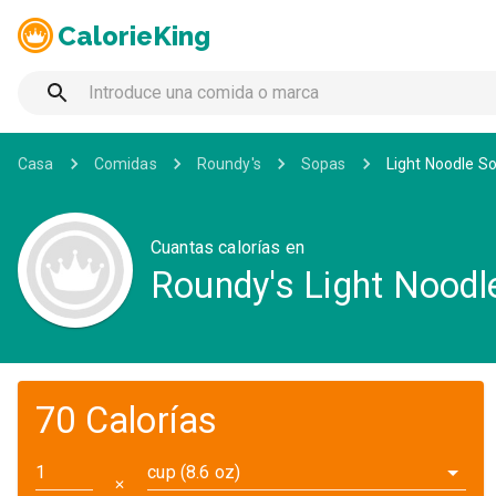
CalorieKing
Casa
Comidas
Roundy's
Sopas
Light Noodle S
Cuantas calorías en
Roundy's Light Noodl
70 Calorías
cup (8.6 oz)
✕