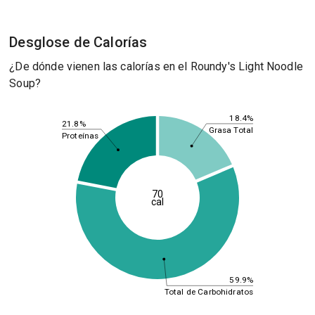
Desglose de Calorías
¿De dónde vienen las calorías en el Roundy's Light Noodle
Soup?
18.4%
21.8%
Grasa Total
Proteínas
70
cal
59.9%
Total de Carbohidratos