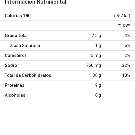
Información Nutrimental
Calorías
180
(752 kJ)
% DV
*
Grasa Total
2.5 g
4%
Grasa Saturada
1 g
5%
Colesterol
5 mg
2%
Sodio
760 mg
32%
Total de Carbohidratos
30 g
10%
Proteínas
9 g
Alcoholes
0 g