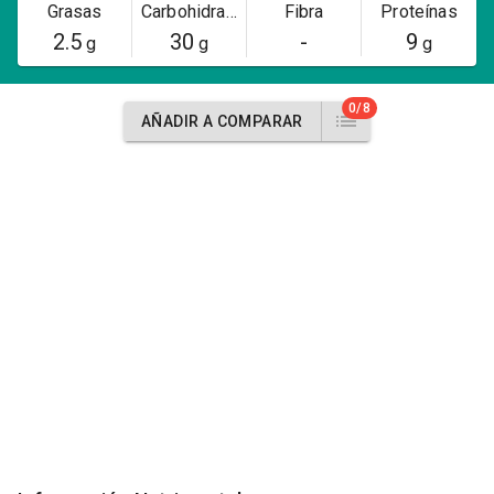
Grasas
Carbohidratos
Fibra
Proteínas
2.5
30
-
9
g
g
g
0/8
AÑADIR A COMPARAR