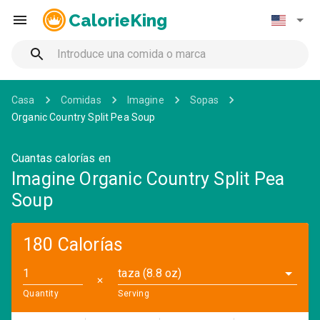
CalorieKing
Casa
Comidas
Imagine
Sopas
Organic Country Split Pea Soup
Cuantas calorías en
Imagine Organic Country Split Pea
Soup
180 Calorías
taza (8.8 oz)
✕
Quantity
Serving