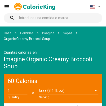
CalorieKing
Casa
Comidas
Imagine
Sopas
Organic Creamy Broccoli Soup
Cuantas calorías en
Imagine Organic Creamy Broccoli
Soup
60 Calorías
taza (8.1 fl. oz)
✕
Quantity
Serving