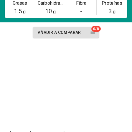
Grasas
Carbohidratos
Fibra
Proteínas
1.5
10
-
3
g
g
g
0/8
AÑADIR A COMPARAR