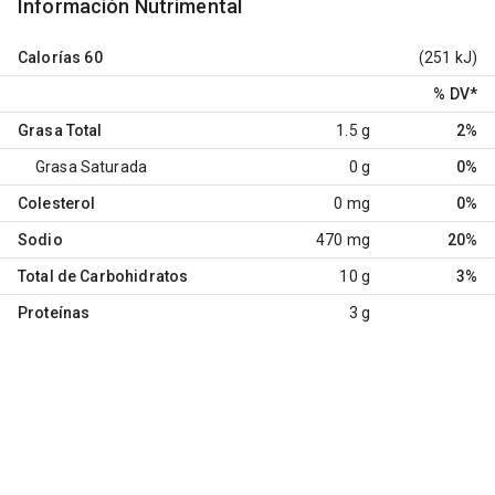
Información Nutrimental
Calorías
60
(251 kJ)
% DV
*
Grasa Total
1.5 g
2%
Grasa Saturada
0 g
0%
Colesterol
0 mg
0%
Sodio
470 mg
20%
Total de Carbohidratos
10 g
3%
Proteínas
3 g