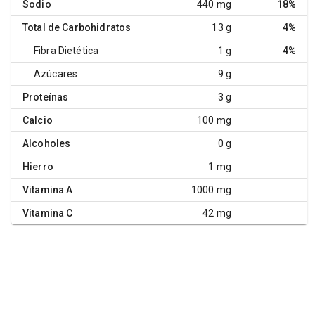
Sodio
440 mg
18%
Total de Carbohidratos
13 g
4%
Fibra Dietética
1 g
4%
Azúcares
9 g
Proteínas
3 g
Calcio
100 mg
Alcoholes
0 g
Hierro
1 mg
Vitamina A
1000 mg
Vitamina C
42 mg