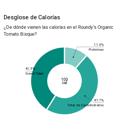
Desglose de Calorías
¿De dónde vienen las calorías en el Roundy's Organic
Tomato Bisque?
11.0%
Proteínas
41.3%
Grasa Total
100
cal
47.7%
Total de Carbohidratos