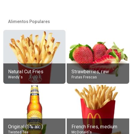
Alimentos Populares
Natural Cut Fries
Strawberries, raw
Wendy's
Frutas Frescas
Original (5% alc.)
French Fries, medium
Twisted Tea
McDonald's