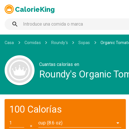
CalorieKing
Casa
Comidas
Roundy's
Sopas
Organic Tomat
Cuantas calorías en
Roundy's Organic To
100 Calorías
cup (8.6 oz)
✕