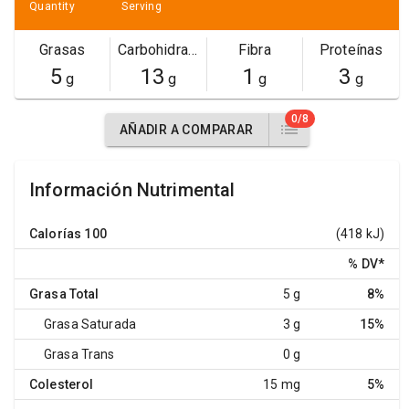
Quantity
Serving
Grasas
Carbohidratos
Fibra
Proteínas
5
13
1
3
g
g
g
g
0/8
AÑADIR A COMPARAR
Información Nutrimental
Calorías
100
(418 kJ)
% DV
*
Grasa Total
5 g
8%
Grasa Saturada
3 g
15%
Grasa Trans
0 g
Colesterol
15 mg
5%