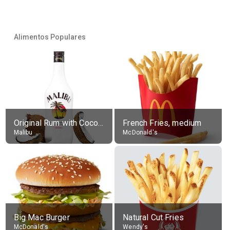
Alimentos Populares
Original Rum with Coconut Flavour (21% alc.)
French Fries, medium
Malibu
McDonald's
Big Mac Burger
Natural Cut Fries
McDonald's
Wendy's