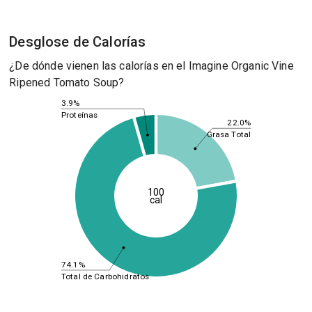
Desglose de Calorías
¿De dónde vienen las calorías en el Imagine Organic Vine
Ripened Tomato Soup?
3.9%
Proteínas
22.0%
Grasa Total
100
cal
74.1%
Total de Carbohidratos