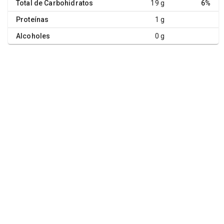
Total de Carbohidratos
19 g
6%
Proteínas
1 g
Alcoholes
0 g