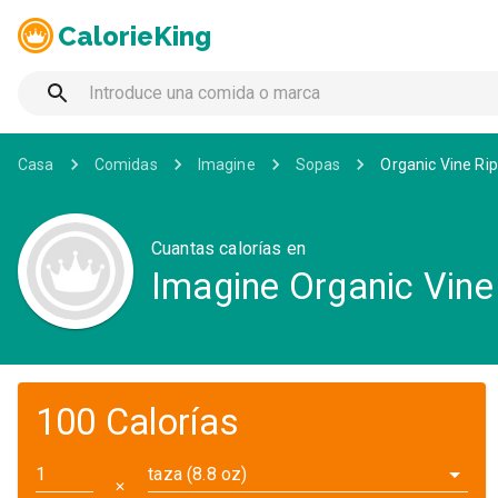
CalorieKing
Casa
Comidas
Imagine
Sopas
Organic Vine R
Cuantas calorías en
Imagine Organic Vin
100 Calorías
taza (8.8 oz)
✕