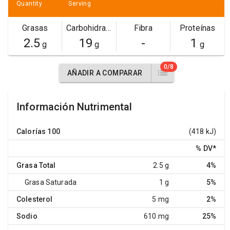
Quantity
Serving
Grasas
Carbohidratos
Fibra
Proteínas
2.5
19
-
1
g
g
g
0/8
AÑADIR A COMPARAR
Información Nutrimental
Calorías
100
(418 kJ)
% DV
*
Grasa Total
2.5 g
4%
Grasa Saturada
1 g
5%
Colesterol
5 mg
2%
Sodio
610 mg
25%