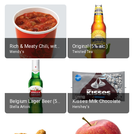
Rich & Meaty Chili, without toppings, large
Original (5% alc.)
Wendy's
Twisted Tea
Belgium Lager Beer (5% alc.)
Kisses Milk Chocolate
Stella Artois
Hershey's