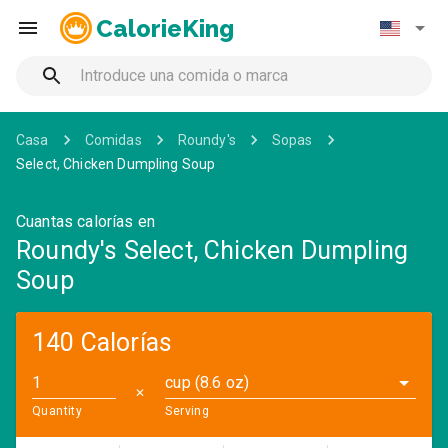
CalorieKing
Casa
Comidas
Roundy's
Sopas
Select, Chicken Dumpling Soup
Cuantas calorías en
Roundy's Select, Chicken Dumpling
Soup
140 Calorías
cup (8.6 oz)
✕
Quantity
Serving