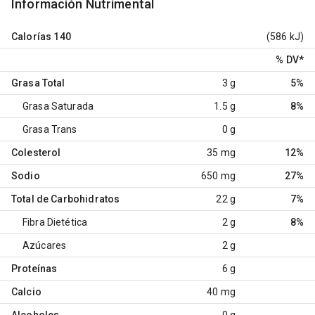
Información Nutrimental
Calorías
140
(586 kJ)
% DV
*
Grasa Total
3 g
5%
Grasa Saturada
1.5 g
8%
Grasa Trans
0 g
Colesterol
35 mg
12%
Sodio
650 mg
27%
Total de Carbohidratos
22 g
7%
Fibra Dietética
2 g
8%
Azúcares
2 g
Proteínas
6 g
Calcio
40 mg
Alcoholes
0 g