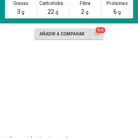
Grasas
Carbohidratos
Fibra
Proteínas
3
22
2
6
g
g
g
g
0/8
AÑADIR A COMPARAR