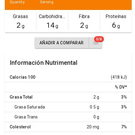
Quantity
Serving
Grasas
Carbohidratos
Fibra
Proteínas
2
14
2
6
g
g
g
g
0/8
AÑADIR A COMPARAR
Información Nutrimental
Calorías
100
(418 kJ)
% DV
*
Grasa Total
2 g
3%
Grasa Saturada
0.5 g
3%
Grasa Trans
0 g
Colesterol
20 mg
7%