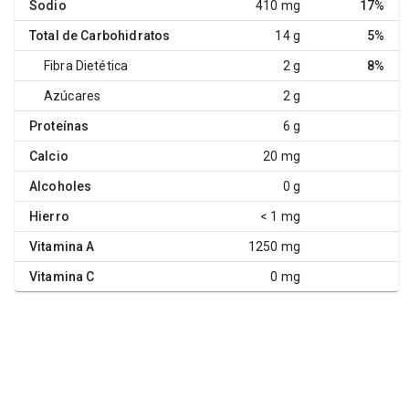
Sodio
410 mg
17%
Total de Carbohidratos
14 g
5%
Fibra Dietética
2 g
8%
Azúcares
2 g
Proteínas
6 g
Calcio
20 mg
Alcoholes
0 g
Hierro
< 1 mg
Vitamina A
1250 mg
Vitamina C
0 mg