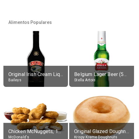
Alimentos Populares
Original Irish Cream Liqueur (17% alc.)
Belgium Lager Beer (5% alc.)
Baileys
Stella Artois
Chicken McNuggets, 10 pieces, without sauce
Original Glazed Doughnut
McDonald's
Krispy Kreme Doughnuts