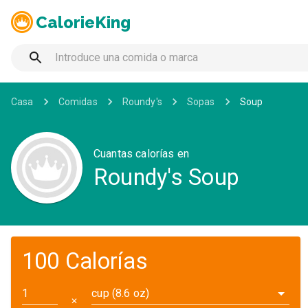
CalorieKing
Casa
Comidas
Roundy's
Sopas
Soup
Cuantas calorías en
Roundy's Soup
100 Calorías
cup (8.6 oz)
✕