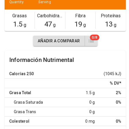
Quantity
Serving
Grasas
Carbohidratos
Fibra
Proteínas
1.5
47
19
13
g
g
g
g
0/8
AÑADIR A COMPARAR
Información Nutrimental
Calorías
250
(1045 kJ)
% DV
*
Grasa Total
1.5 g
2%
Grasa Saturada
0 g
0%
Grasa Trans
0 g
Colesterol
0 mg
0%