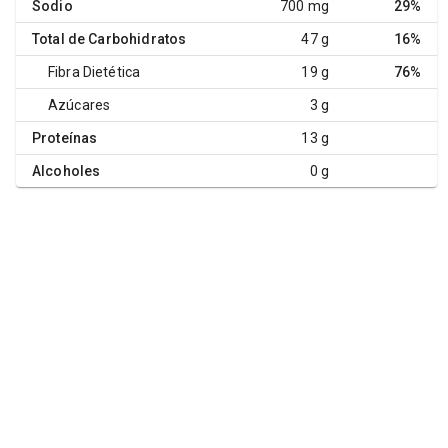
Sodio
700 mg
29%
Total de Carbohidratos
47 g
16%
Fibra Dietética
19 g
76%
Azúcares
3 g
Proteínas
13 g
Alcoholes
0 g