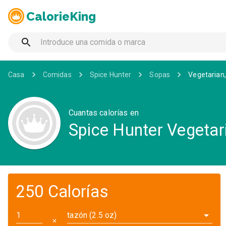
CalorieKing
Casa
Comidas
Spice Hunter
Sopas
Vegetarian,
Cuantas calorías en
Spice Hunter Vegetari
250 Calorías
tazón (2.5 oz)
✕