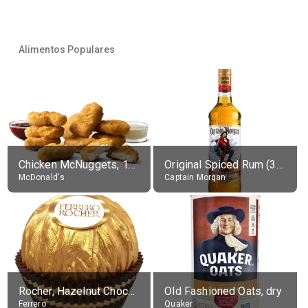
Alimentos Populares
Chicken McNuggets, 10 pieces, without sauce
Original Spiced Rum (35% alc.)
McDonald's
Captain Morgan
Rocher, Hazelnut Chocolate Ball
Old Fashioned Oats, dry
Ferrero
Quaker