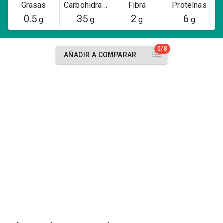
Grasas
Carbohidratos
Fibra
Proteínas
0.5
35
2
6
g
g
g
g
0/8
AÑADIR A COMPARAR