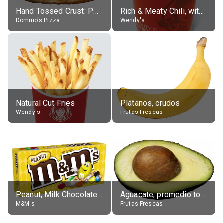
Hand Tossed Crust: Pepperoni Pizza (Large 14")
Rich & Meaty Chili, without toppings, large
Domino's Pizza
Wendy's
Natural Cut Fries
Plátanos, crudos
Wendy's
Frutas Frescas
Peanut, Milk Chocolate Candies
Aguacate, promedio todos variedades, crudo
M&M's
Frutas Frescas