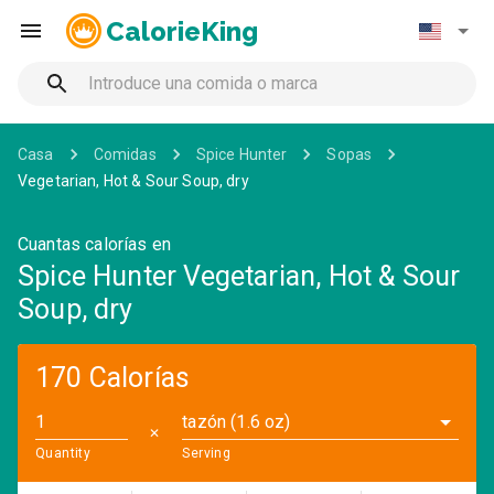
CalorieKing
Casa
Comidas
Spice Hunter
Sopas
Vegetarian, Hot & Sour Soup, dry
Cuantas calorías en
Spice Hunter Vegetarian, Hot & Sour
Soup, dry
170 Calorías
tazón (1.6 oz)
✕
Quantity
Serving