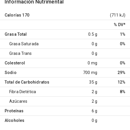
Información Nutrimental
Calorías
170
(711 kJ)
% DV
*
Grasa Total
0.5 g
1%
Grasa Saturada
0 g
0%
Grasa Trans
0 g
Colesterol
0 mg
0%
Sodio
700 mg
29%
Total de Carbohidratos
35 g
12%
Fibra Dietética
2 g
8%
Azúcares
2 g
Proteínas
6 g
Alcoholes
0 g