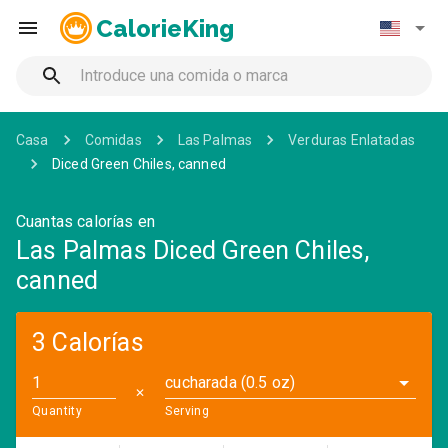
CalorieKing
Casa
Comidas
Las Palmas
Verduras Enlatadas
Diced Green Chiles, canned
Cuantas calorías en
Las Palmas Diced Green Chiles,
canned
3 Calorías
cucharada (0.5 oz)
✕
Quantity
Serving