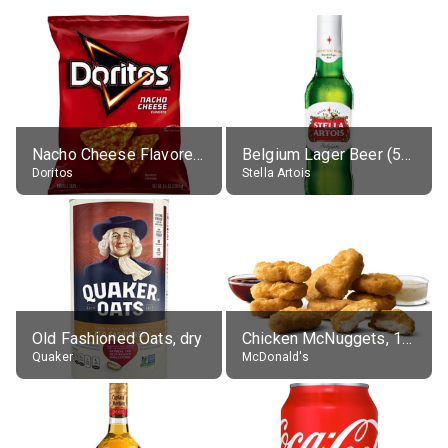
Nacho Cheese Flavored Tortilla Chips
Belgium Lager Beer (5% alc.)
Doritos
Stella Artois
Old Fashioned Oats, dry
Chicken McNuggets, 10 pieces, without sauce
Quaker
McDonald's