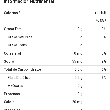
Información Nutrimental
Calorías
3
(11 kJ)
% DV
*
Grasa Total
0 g
0%
Grasa Saturada
0 g
0%
Grasa Trans
0 g
Colesterol
0 mg
0%
Sodio
55 mg
2%
Total de Carbohidratos
0.5 g
0%
Fibra Dietética
0.5 g
2%
Azúcares
0 g
Proteínas
0 g
Calcio
20 mg
Alcoholes
0 g