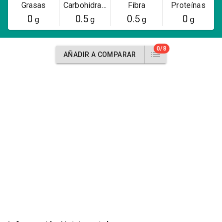
Grasas
Carbohidratos
Fibra
Proteínas
0
0.5
0.5
0
g
g
g
g
0/8
AÑADIR A COMPARAR