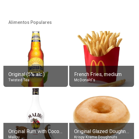
Alimentos Populares
Original (5% alc.)
French Fries, medium
Twisted Tea
McDonald's
Original Rum with Coconut Flavour (21% alc.)
Original Glazed Doughnut
Malibu
Krispy Kreme Doughnuts