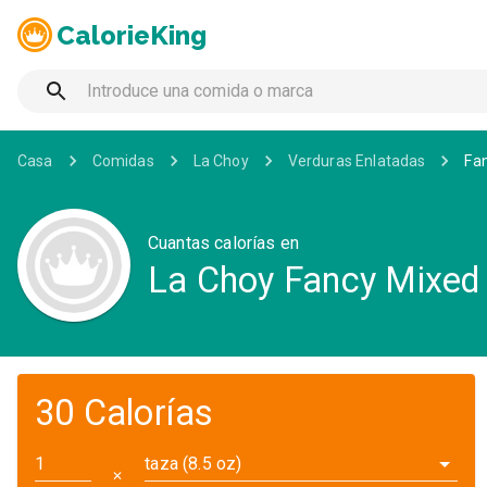
CalorieKing
Casa
Comidas
La Choy
Verduras Enlatadas
Fa
Cuantas calorías en
La Choy Fancy Mixed
30 Calorías
taza (8.5 oz)
✕