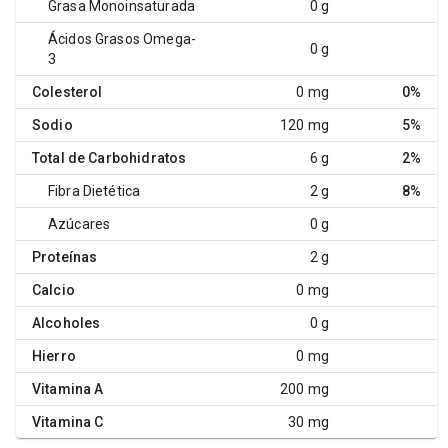
Grasa Monoinsaturada
0 g
Ácidos Grasos Omega-
0 g
3
Colesterol
0 mg
0%
Sodio
120 mg
5%
Total de Carbohidratos
6 g
2%
Fibra Dietética
2 g
8%
Azúcares
0 g
Proteínas
2 g
Calcio
0 mg
Alcoholes
0 g
Hierro
0 mg
Vitamina A
200 mg
Vitamina C
30 mg