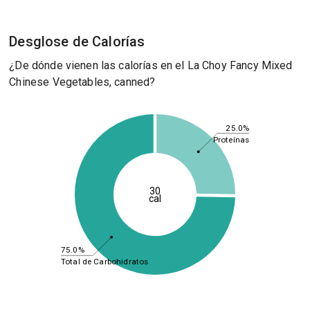
Desglose de Calorías
¿De dónde vienen las calorías en el La Choy Fancy Mixed
Chinese Vegetables, canned?
25.0%
Proteínas
30
cal
75.0%
Total de Carbohidratos