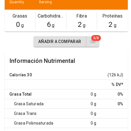
Quantity
Serving
Grasas
Carbohidratos
Fibra
Proteínas
0
6
2
2
g
g
g
g
0/8
AÑADIR A COMPARAR
Información Nutrimental
Calorías
30
(126 kJ)
% DV
*
Grasa Total
0 g
0%
Grasa Saturada
0 g
0%
Grasa Trans
0 g
Grasa Poliinsaturada
0 g