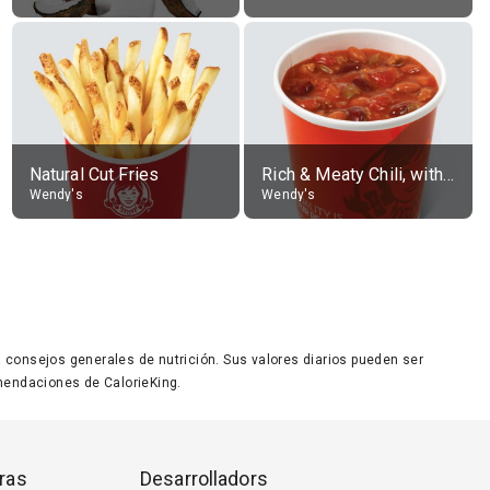
Natural Cut Fries
Rich & Meaty Chili, without toppings, large
Wendy's
Wendy's
ara consejos generales de nutrición. Sus valores diarios pueden ser
endaciones de CalorieKing.
ras
Desarrolladors