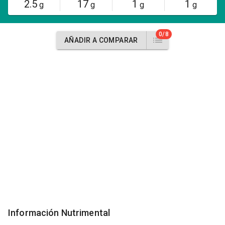
2.5
17
1
1
g
g
g
g
0/8
AÑADIR A COMPARAR
Información Nutrimental