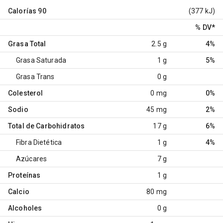
Calorías
90
(377 kJ)
% DV
*
Grasa Total
2.5 g
4%
Grasa Saturada
1 g
5%
Grasa Trans
0 g
Colesterol
0 mg
0%
Sodio
45 mg
2%
Total de Carbohidratos
17 g
6%
Fibra Dietética
1 g
4%
Azúcares
7 g
Proteínas
1 g
Calcio
80 mg
Alcoholes
0 g