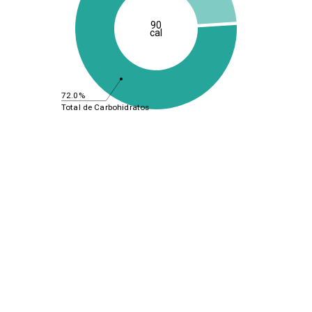
90
cal
72.0%
Total de Carbohidratos