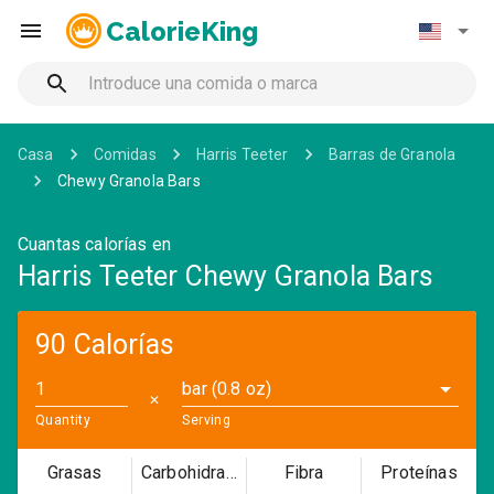
CalorieKing
Casa
Comidas
Harris Teeter
Barras de Granola
Chewy Granola Bars
Cuantas calorías en
Harris Teeter Chewy Granola Bars
90 Calorías
bar (0.8 oz)
✕
Quantity
Serving
Grasas
Carbohidratos
Fibra
Proteínas