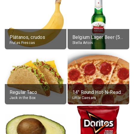
Plátanos, crudos
Belgium Lager Beer (5% alc.)
Frutas Frescas
Stella Artois
Regular Taco
14" Round Hot-N-Ready Pepperoni Pizza
Jack in the Box
Little Caesars