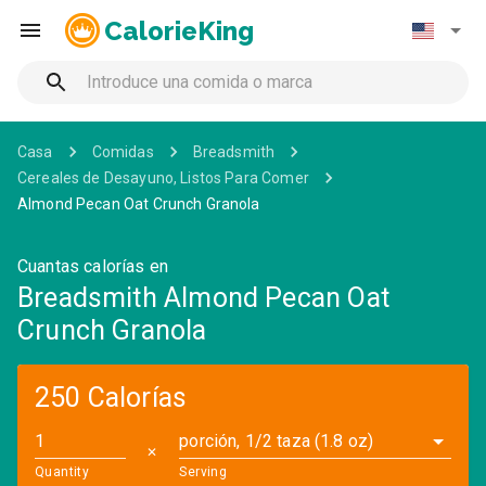
CalorieKing
Casa
Comidas
Breadsmith
Cereales de Desayuno, Listos Para Comer
Almond Pecan Oat Crunch Granola
Cuantas calorías en
Breadsmith Almond Pecan Oat
Crunch Granola
250 Calorías
porción, 1/2 taza (1.8 oz)
✕
Quantity
Serving