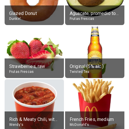
Glazed Donut
Aguacate, promedio todos variedades, crudo
Dunkin'
Frutas Frescas
Strawberries, raw
Original (5% alc.)
Frutas Frescas
Twisted Tea
Rich & Meaty Chili, without toppings, large
French Fries, medium
Wendy's
McDonald's