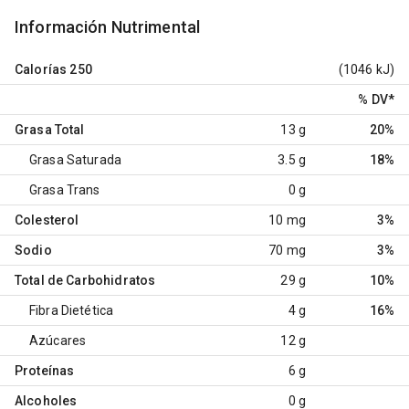
Información Nutrimental
Calorías
250
(1046 kJ)
% DV
*
Grasa Total
13 g
20%
Grasa Saturada
3.5 g
18%
Grasa Trans
0 g
Colesterol
10 mg
3%
Sodio
70 mg
3%
Total de Carbohidratos
29 g
10%
Fibra Dietética
4 g
16%
Azúcares
12 g
Proteínas
6 g
Alcoholes
0 g