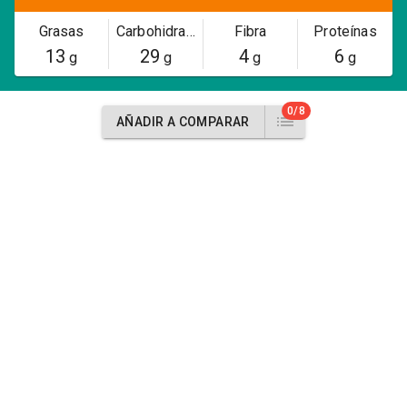
Grasas
Carbohidratos
Fibra
Proteínas
13
29
4
6
g
g
g
g
0/8
AÑADIR A COMPARAR