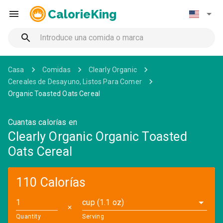
CalorieKing
Casa
Comidas
Clearly Organic
Cereales de Desayuno, Listos Para Comer
Organic Toasted Oats Cereal
Cuantas calorías en
Clearly Organic Organic Toasted
Oats Cereal
110 Calorías
cup (1.1 oz)
✕
Quantity
Serving