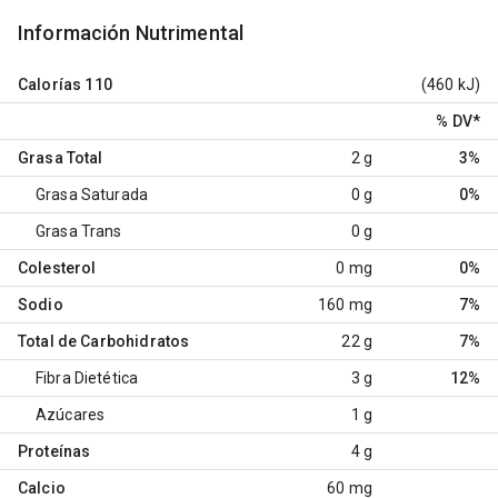
Información Nutrimental
Calorías
110
(460 kJ)
% DV
*
Grasa Total
2 g
3%
Grasa Saturada
0 g
0%
Grasa Trans
0 g
Colesterol
0 mg
0%
Sodio
160 mg
7%
Total de Carbohidratos
22 g
7%
Fibra Dietética
3 g
12%
Azúcares
1 g
Proteínas
4 g
Calcio
60 mg