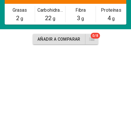
Grasas
Carbohidratos
Fibra
Proteínas
2
22
3
4
g
g
g
g
0/8
AÑADIR A COMPARAR