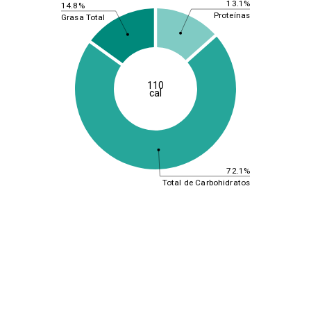
13.1%
14.8%
Proteínas
Grasa Total
110
cal
72.1%
Total de Carbohidratos