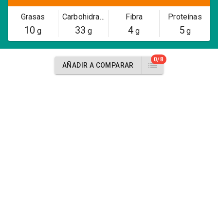
Grasas
Carbohidratos
Fibra
Proteínas
10
33
4
5
g
g
g
g
0/8
AÑADIR A COMPARAR