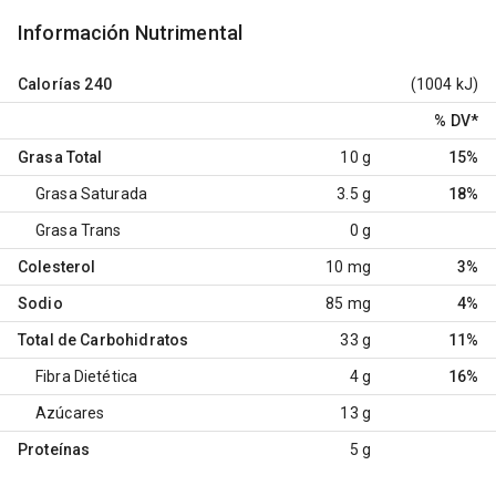
Información Nutrimental
Calorías
240
(1004 kJ)
% DV
*
Grasa Total
10 g
15%
Grasa Saturada
3.5 g
18%
Grasa Trans
0 g
Colesterol
10 mg
3%
Sodio
85 mg
4%
Total de Carbohidratos
33 g
11%
Fibra Dietética
4 g
16%
Azúcares
13 g
Proteínas
5 g