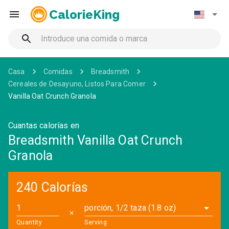
CalorieKing
Casa
Comidas
Breadsmith
Cereales de Desayuno, Listos Para Comer
Vanilla Oat Crunch Granola
Cuantas calorías en
Breadsmith Vanilla Oat Crunch
Granola
240 Calorías
porción, 1/2 taza (1.8 oz)
✕
Quantity
Serving