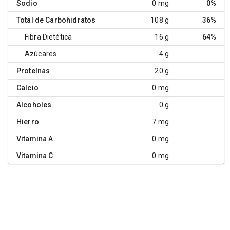
Sodio
0 mg
0%
Total de Carbohidratos
108 g
36%
Fibra Dietética
16 g
64%
Azúcares
4 g
Proteínas
20 g
Calcio
0 mg
Alcoholes
0 g
Hierro
7 mg
Vitamina A
0 mg
Vitamina C
0 mg