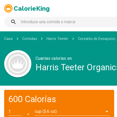
CalorieKing
Casa
Comidas
Harris Teeter
Cereales ds Desayuno, 
Cuantas calorías en
Harris Teeter Organic
600 Calorías
cup (5.6 oz)
✕