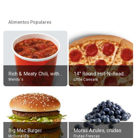
Alimentos Populares
Rich & Meaty Chili, without toppings, large
14" Round Hot-N-Ready Pepperoni Pizza
Wendy's
Little Caesars
Big Mac Burger
Moras Azules, crudas
McDonald's
Frutas Frescas