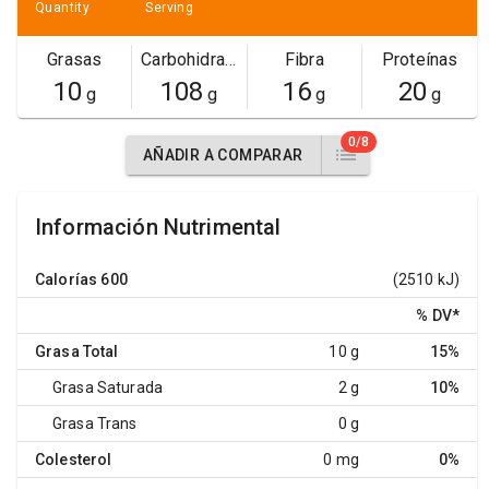
Quantity
Serving
Grasas
Carbohidratos
Fibra
Proteínas
10
108
16
20
g
g
g
g
0/8
AÑADIR A COMPARAR
Información Nutrimental
Calorías
600
(2510 kJ)
% DV
*
Grasa Total
10 g
15%
Grasa Saturada
2 g
10%
Grasa Trans
0 g
Colesterol
0 mg
0%