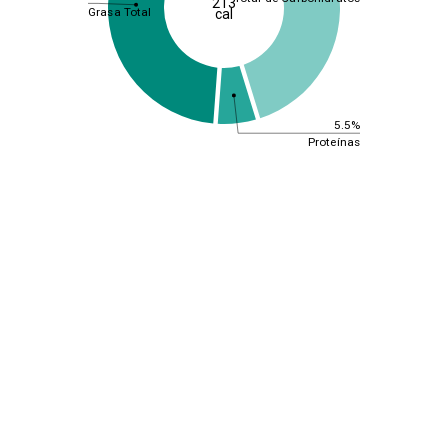
213
Grasa Total
cal
5.5%
Proteínas