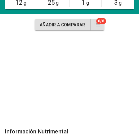
12
25
1
3
g
g
g
g
0/8
AÑADIR A COMPARAR
Información Nutrimental