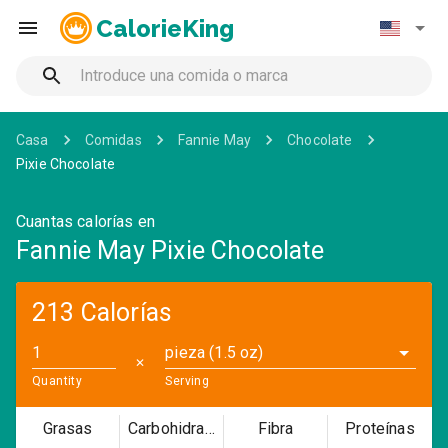
CalorieKing
Casa
Comidas
Fannie May
Chocolate
Pixie Chocolate
Cuantas calorías en
Fannie May Pixie Chocolate
213 Calorías
pieza (1.5 oz)
✕
Quantity
Serving
Grasas
Carbohidratos
Fibra
Proteínas