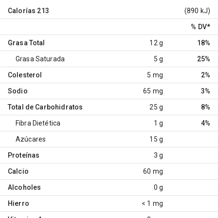
Calorías
213
(890 kJ)
% DV
*
Grasa Total
12 g
18%
Grasa Saturada
5 g
25%
Colesterol
5 mg
2%
Sodio
65 mg
3%
Total de Carbohidratos
25 g
8%
Fibra Dietética
1 g
4%
Azúcares
15 g
Proteínas
3 g
Calcio
60 mg
Alcoholes
0 g
Hierro
< 1 mg