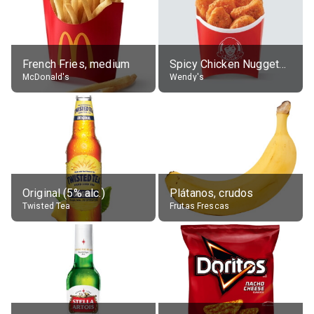
French Fries, medium
Spicy Chicken Nuggets, without sauce
McDonald's
Wendy's
Original (5% alc.)
Plátanos, crudos
Twisted Tea
Frutas Frescas