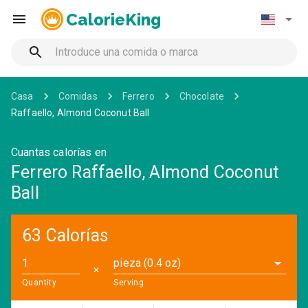
CalorieKing
Casa
Comidas
Ferrero
Chocolate
Raffaello, Almond Coconut Ball
Cuantas calorías en
Ferrero Raffaello, Almond Coconut
Ball
63 Calorías
pieza (0.4 oz)
✕
Quantity
Serving