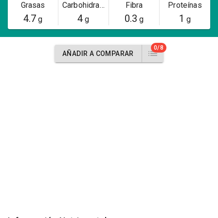
Grasas
Carbohidratos
Fibra
Proteínas
4.7
4
0.3
1
g
g
g
g
0/8
AÑADIR A COMPARAR