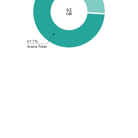
63
cal
67.7%
Grasa Total