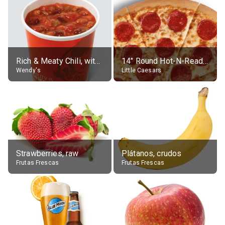
Rich & Meaty Chili, without toppings, large
14" Round Hot-N-Ready Pepperoni Pizza
Wendy's
Little Caesars
Strawberries, raw
Plátanos, crudos
Frutas Frescas
Frutas Frescas