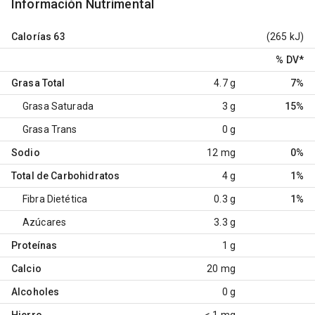
Información Nutrimental
Calorías
63
(265 kJ)
% DV
*
Grasa Total
4.7 g
7%
Grasa Saturada
3 g
15%
Grasa Trans
0 g
Sodio
12 mg
0%
Total de Carbohidratos
4 g
1%
Fibra Dietética
0.3 g
1%
Azúcares
3.3 g
Proteínas
1 g
Calcio
20 mg
Alcoholes
0 g
Hierro
< 1 mg