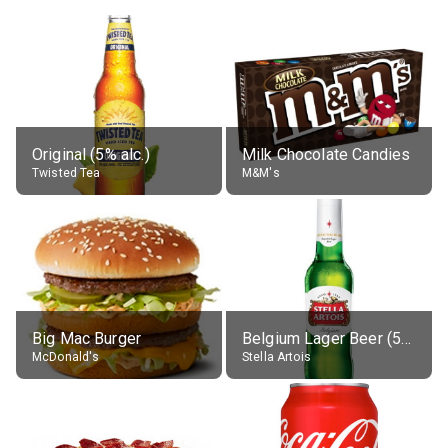
Original (5% alc.)
Milk Chocolate Candies
Twisted Tea
M&M's
Big Mac Burger
Belgium Lager Beer (5% alc.)
McDonald's
Stella Artois