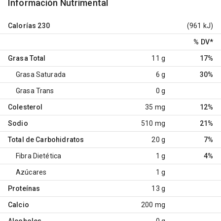
Información Nutrimental
Calorías
230
(961 kJ)
% DV
*
Grasa Total
11 g
17%
Grasa Saturada
6 g
30%
Grasa Trans
0 g
Colesterol
35 mg
12%
Sodio
510 mg
21%
Total de Carbohidratos
20 g
7%
Fibra Dietética
1 g
4%
Azúcares
1 g
Proteínas
13 g
Calcio
200 mg
Alcoholes
0 g