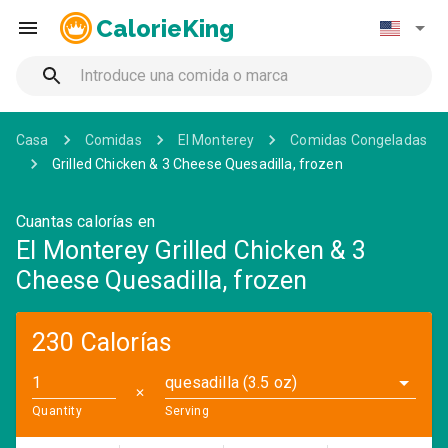
CalorieKing
Casa
Comidas
El Monterey
Comidas Congeladas
Grilled Chicken & 3 Cheese Quesadilla, frozen
Cuantas calorías en
El Monterey Grilled Chicken & 3
Cheese Quesadilla, frozen
230 Calorías
quesadilla (3.5 oz)
✕
Quantity
Serving