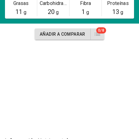
Grasas
Carbohidratos
Fibra
Proteínas
11
20
1
13
g
g
g
g
0/8
AÑADIR A COMPARAR