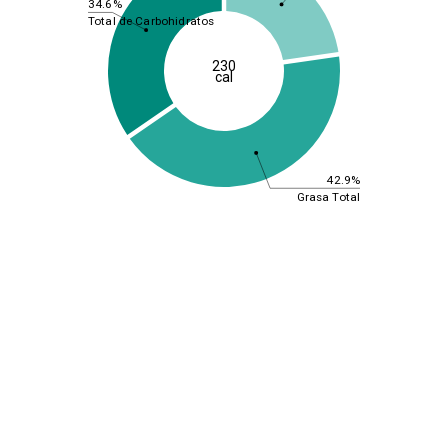
34.6%
Total de Carbohidratos
230
cal
42.9%
Grasa Total