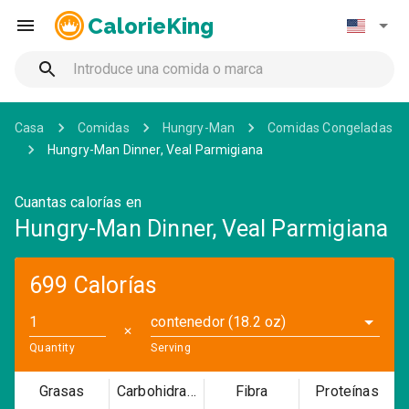
CalorieKing
Casa
Comidas
Hungry-Man
Comidas Congeladas
Hungry-Man Dinner, Veal Parmigiana
Cuantas calorías en
Hungry-Man Dinner, Veal Parmigiana
699 Calorías
contenedor (18.2 oz)
✕
Quantity
Serving
Grasas
Carbohidratos
Fibra
Proteínas