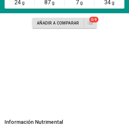
24
87
7
34
g
g
g
g
0/8
AÑADIR A COMPARAR
Información Nutrimental