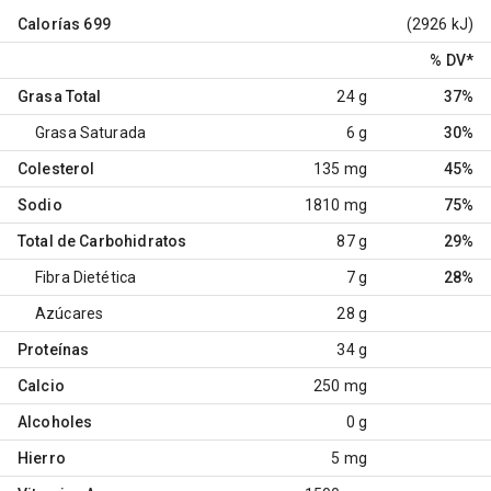
Calorías
699
(2926 kJ)
% DV
*
Grasa Total
24 g
37%
Grasa Saturada
6 g
30%
Colesterol
135 mg
45%
Sodio
1810 mg
75%
Total de Carbohidratos
87 g
29%
Fibra Dietética
7 g
28%
Azúcares
28 g
Proteínas
34 g
Calcio
250 mg
Alcoholes
0 g
Hierro
5 mg