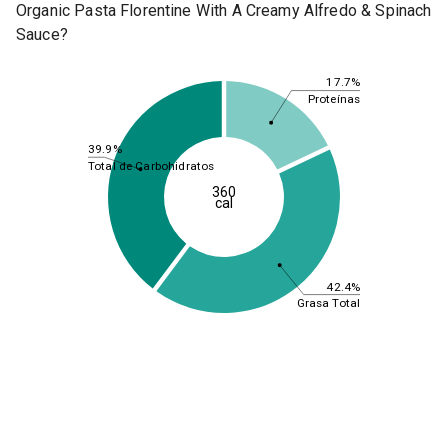
Organic Pasta Florentine With A Creamy Alfredo & Spinach
Sauce?
17.7%
Proteínas
39.9%
Total de Carbohidratos
360
cal
42.4%
Grasa Total