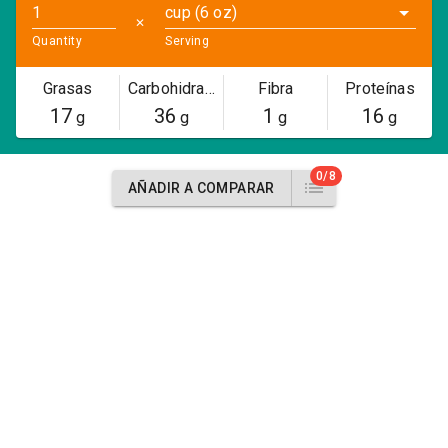
cup (6 oz)
✕
Quantity
Serving
Grasas
Carbohidratos
Fibra
Proteínas
17
36
1
16
g
g
g
g
0/8
AÑADIR A COMPARAR