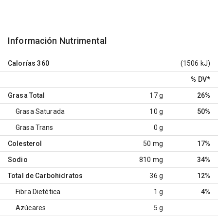
Información Nutrimental
Calorías
360
(1506 kJ)
% DV
*
Grasa Total
17 g
26%
Grasa Saturada
10 g
50%
Grasa Trans
0 g
Colesterol
50 mg
17%
Sodio
810 mg
34%
Total de Carbohidratos
36 g
12%
Fibra Dietética
1 g
4%
Azúcares
5 g