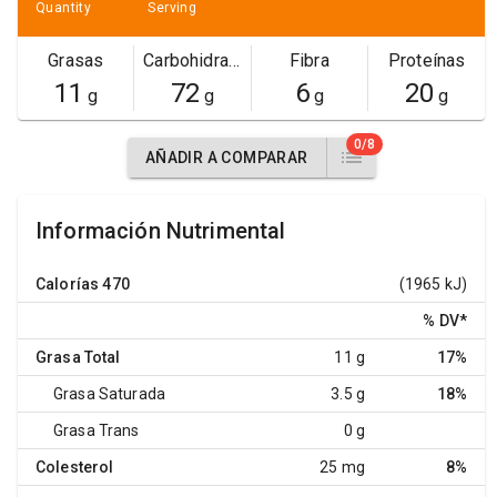
Quantity
Serving
Grasas
Carbohidratos
Fibra
Proteínas
11
72
6
20
g
g
g
g
0/8
AÑADIR A COMPARAR
Información Nutrimental
Calorías
470
(1965 kJ)
% DV
*
Grasa Total
11 g
17%
Grasa Saturada
3.5 g
18%
Grasa Trans
0 g
Colesterol
25 mg
8%