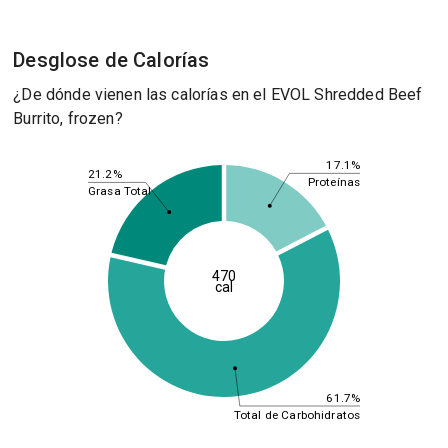
Desglose de Calorías
¿De dónde vienen las calorías en el EVOL Shredded Beef
Burrito, frozen?
17.1%
21.2%
Proteínas
Grasa Total
470
cal
61.7%
Total de Carbohidratos