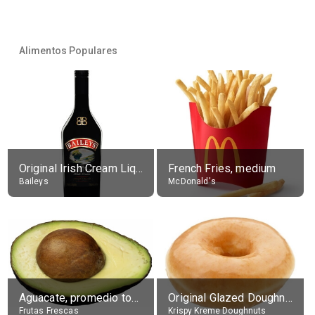
Alimentos Populares
Original Irish Cream Liqueur (17% alc.)
French Fries, medium
Baileys
McDonald's
Aguacate, promedio todos variedades, crudo
Original Glazed Doughnut
Frutas Frescas
Krispy Kreme Doughnuts