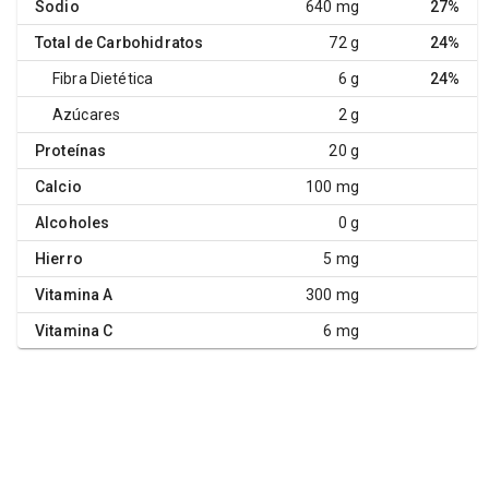
Sodio
640 mg
27%
Total de Carbohidratos
72 g
24%
Fibra Dietética
6 g
24%
Azúcares
2 g
Proteínas
20 g
Calcio
100 mg
Alcoholes
0 g
Hierro
5 mg
Vitamina A
300 mg
Vitamina C
6 mg