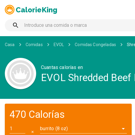
CalorieKing
Casa
Comidas
EVOL
Comidas Congeladas
Shre
Cuantas calorías en
EVOL Shredded Beef B
470 Calorías
burrito (8 oz)
✕