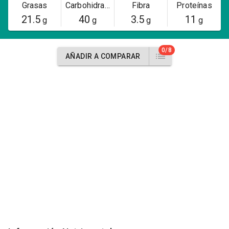
Grasas
Carbohidratos
Fibra
Proteínas
21.5
40
3.5
11
g
g
g
g
0/8
AÑADIR A COMPARAR