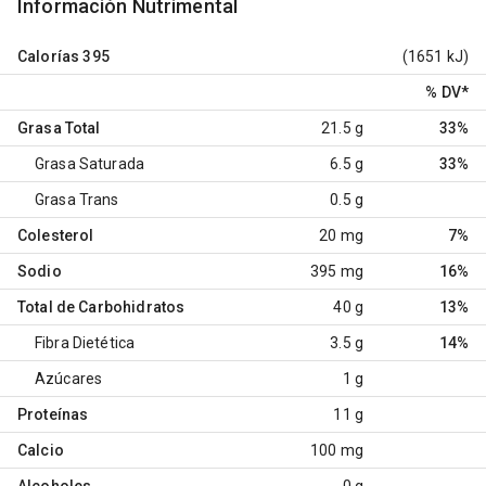
Información Nutrimental
Calorías
395
(1651 kJ)
% DV
*
Grasa Total
21.5 g
33%
Grasa Saturada
6.5 g
33%
Grasa Trans
0.5 g
Colesterol
20 mg
7%
Sodio
395 mg
16%
Total de Carbohidratos
40 g
13%
Fibra Dietética
3.5 g
14%
Azúcares
1 g
Proteínas
11 g
Calcio
100 mg
Alcoholes
0 g