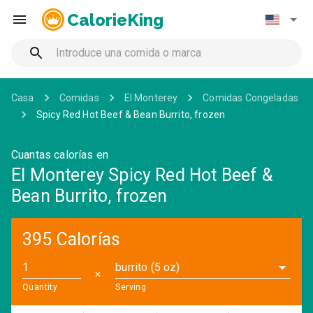
CalorieKing
Casa
Comidas
El Monterey
Comidas Congeladas
Spicy Red Hot Beef & Bean Burrito, frozen
Cuantas calorías en
El Monterey Spicy Red Hot Beef &
Bean Burrito, frozen
395 Calorías
burrito (5 oz)
✕
Quantity
Serving