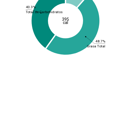
40.3%
Total de Carbohidratos
395
cal
48.7%
Grasa Total