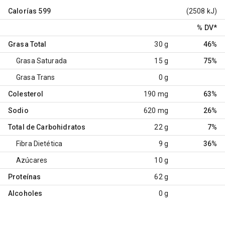
Calorías
599
(2508 kJ)
% DV
*
Grasa Total
30 g
46%
Grasa Saturada
15 g
75%
Grasa Trans
0 g
Colesterol
190 mg
63%
Sodio
620 mg
26%
Total de Carbohidratos
22 g
7%
Fibra Dietética
9 g
36%
Azúcares
10 g
Proteínas
62 g
Alcoholes
0 g