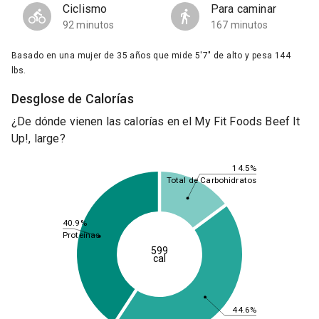
Ciclismo
Para caminar
92 minutos
167 minutos
Basado en una mujer de 35 años que mide 5'7" de alto y pesa 144
lbs.
Desglose de Calorías
¿De dónde vienen las calorías en el My Fit Foods Beef It
Up!, large?
14.5%
Total de Carbohidratos
40.9%
Proteínas
599
cal
44.6%