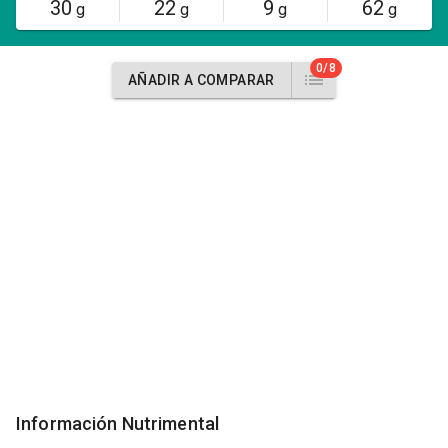
30
22
9
62
g
g
g
g
0/8
AÑADIR A COMPARAR
Información Nutrimental