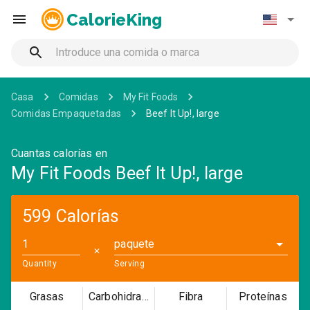
CalorieKing
Casa
Comidas
My Fit Foods
Comidas Empaquetadas
Beef It Up!, large
Cuantas calorías en
My Fit Foods Beef It Up!, large
599 Calorías
paquete
✕
Quantity
Serving
Grasas
Carbohidratos
Fibra
Proteínas