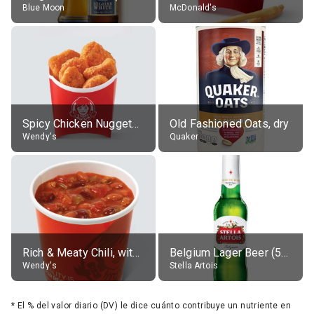
Blue Moon
McDonald's
Spicy Chicken Nuggets, without sauce
Old Fashioned Oats, dry
Wendy's
Quaker
Rich & Meaty Chili, without toppings, large
Belgium Lager Beer (5% alc.)
Wendy's
Stella Artois
*
El % del valor diario (DV) le dice cuánto contribuye un nutriente en