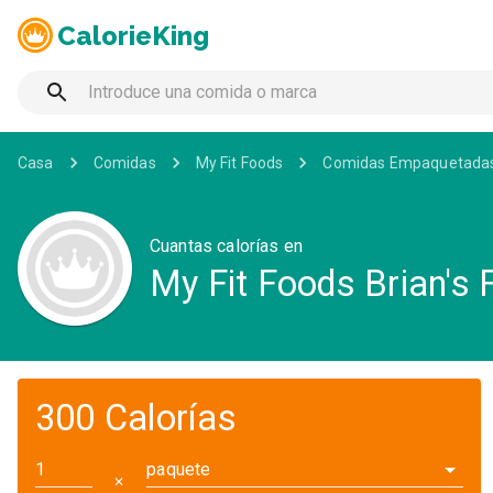
CalorieKing
Casa
Comidas
My Fit Foods
Comidas Empaquetada
Cuantas calorías en
My Fit Foods Brian's 
300 Calorías
paquete
✕