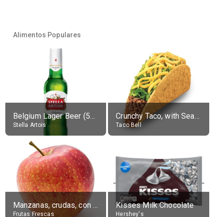
Alimentos Populares
Belgium Lager Beer (5% alc.)
Crunchy Taco, with Seasoned Beef
Stella Artois
Taco Bell
Manzanas, crudas, con piel
Kisses Milk Chocolate
Frutas Frescas
Hershey's