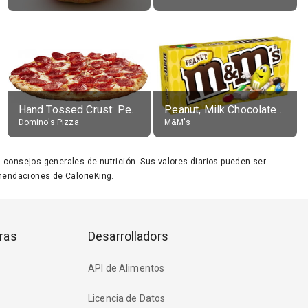
Hand Tossed Crust: Pepperoni Pizza (Large 14")
Peanut, Milk Chocolate Candies
Domino's Pizza
M&M's
ara consejos generales de nutrición. Sus valores diarios pueden ser
endaciones de CalorieKing.
ras
Desarrolladors
API de Alimentos
Licencia de Datos