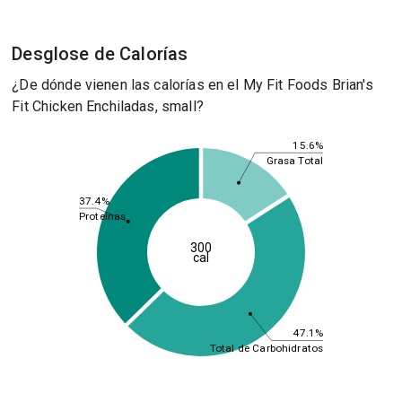
Desglose de Calorías
¿De dónde vienen las calorías en el My Fit Foods Brian's
Fit Chicken Enchiladas, small?
15.6%
Grasa Total
37.4%
Proteínas
300
cal
47.1%
Total de Carbohidratos