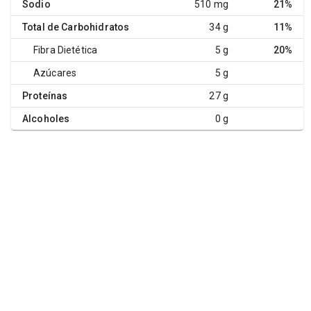
Sodio
510 mg
21%
Total de Carbohidratos
34 g
11%
Fibra Dietética
5 g
20%
Azúcares
5 g
Proteínas
27 g
Alcoholes
0 g