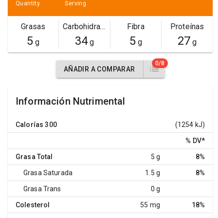
Quantity
Serving
Grasas
Carbohidratos
Fibra
Proteínas
5
34
5
27
g
g
g
g
0/8
AÑADIR A COMPARAR
Información Nutrimental
Calorías
300
(1254 kJ)
% DV
*
Grasa Total
5 g
8%
Grasa Saturada
1.5 g
8%
Grasa Trans
0 g
Colesterol
55 mg
18%