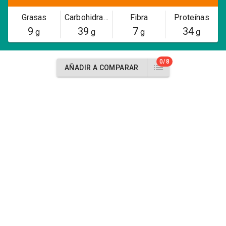
Grasas
Carbohidratos
Fibra
Proteínas
9
39
7
34
g
g
g
g
0/8
AÑADIR A COMPARAR