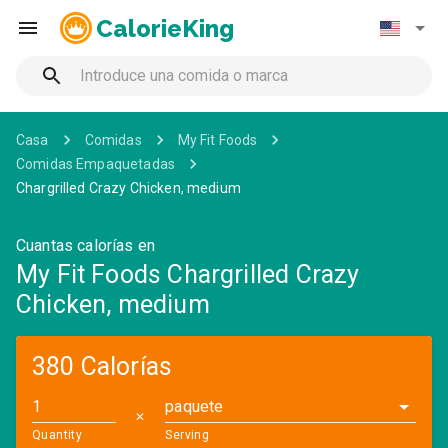
CalorieKing
Casa
Comidas
My Fit Foods
Comidas Empaquetadas
Chargrilled Crazy Chicken, medium
Cuantas calorías en
My Fit Foods Chargrilled Crazy
Chicken, medium
380 Calorías
paquete
✕
Quantity
Serving