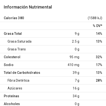
Información Nutrimental
Calorías
380
(1588 kJ)
% DV
*
Grasa Total
9 g
14%
Grasa Saturada
2.5 g
13%
Grasa Trans
0 g
Colesterol
95 mg
32%
Sodio
410 mg
17%
Total de Carbohidratos
39 g
13%
Fibra Dietética
7 g
28%
Azúcares
16 g
Proteínas
34 g
Alcoholes
0 g