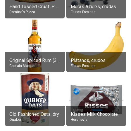
Hand Tossed Crust: Pepperoni Pizza (Large 14")
Moras Azules, crudas
Domino's Pizza
Frutas Frescas
Original Spiced Rum (35% alc.)
Plátanos, crudos
Captain Morgan
Frutas Frescas
Old Fashioned Oats, dry
Kisses Milk Chocolate
Quaker
Hershey's