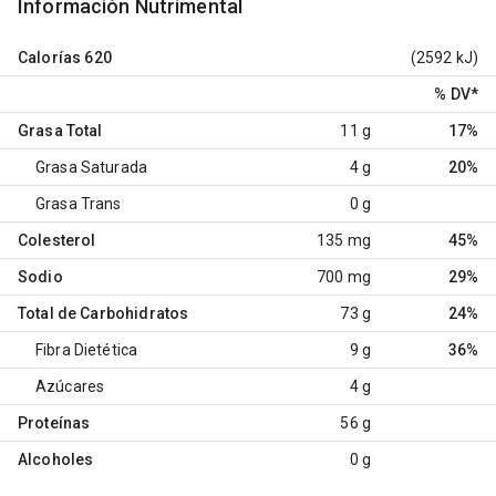
Información Nutrimental
Calorías
620
(2592 kJ)
% DV
*
Grasa Total
11 g
17%
Grasa Saturada
4 g
20%
Grasa Trans
0 g
Colesterol
135 mg
45%
Sodio
700 mg
29%
Total de Carbohidratos
73 g
24%
Fibra Dietética
9 g
36%
Azúcares
4 g
Proteínas
56 g
Alcoholes
0 g