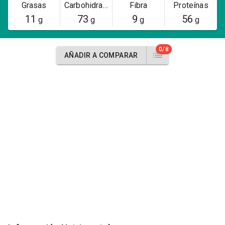
Grasas
Carbohidratos
Fibra
Proteínas
11
73
9
56
g
g
g
g
0/8
AÑADIR A COMPARAR