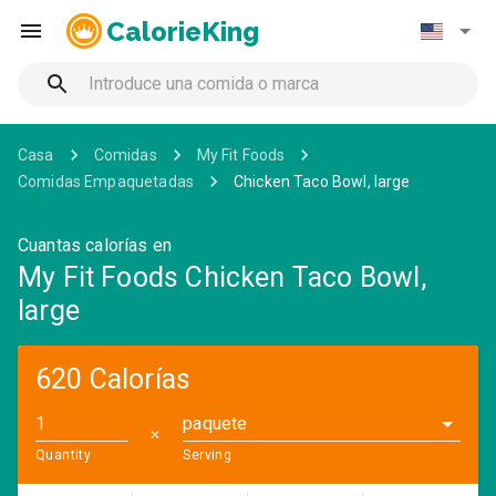
CalorieKing
Casa
Comidas
My Fit Foods
Comidas Empaquetadas
Chicken Taco Bowl, large
Cuantas calorías en
My Fit Foods Chicken Taco Bowl,
large
620 Calorías
paquete
✕
Quantity
Serving