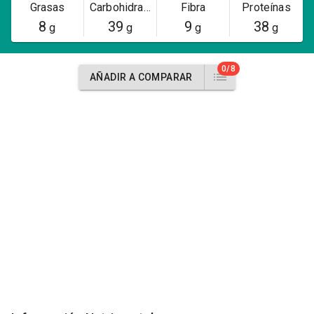
Grasas
Carbohidratos
Fibra
Proteínas
8
39
9
38
g
g
g
g
0/8
AÑADIR A COMPARAR