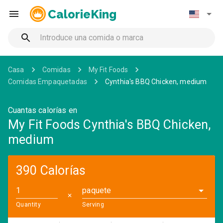
CalorieKing
Casa
Comidas
My Fit Foods
Comidas Empaquetadas
Cynthia's BBQ Chicken, medium
Cuantas calorías en
My Fit Foods Cynthia's BBQ Chicken,
medium
390 Calorías
paquete
✕
Quantity
Serving