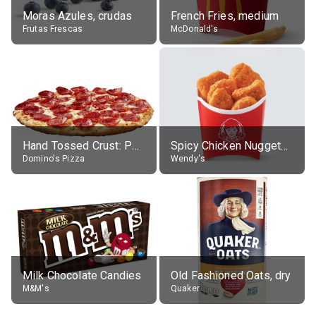
Moras Azules, crudas
French Fries, medium
Frutas Frescas
McDonald's
Hand Tossed Crust: Pepperoni Pizza (Large 14")
Spicy Chicken Nuggets, without sauce
Domino's Pizza
Wendy's
Milk Chocolate Candies
Old Fashioned Oats, dry
M&M's
Quaker