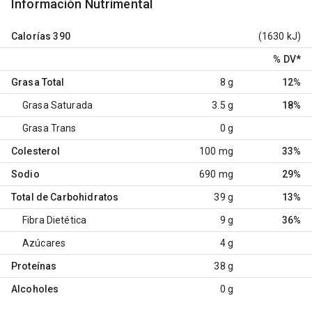
Información Nutrimental
Calorías
390
(1630 kJ)
% DV
*
Grasa Total
8 g
12%
Grasa Saturada
3.5 g
18%
Grasa Trans
0 g
Colesterol
100 mg
33%
Sodio
690 mg
29%
Total de Carbohidratos
39 g
13%
Fibra Dietética
9 g
36%
Azúcares
4 g
Proteínas
38 g
Alcoholes
0 g