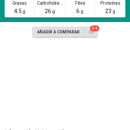
Grasas
Carbohidratos
Fibra
Proteínas
4.5
26
6
23
g
g
g
g
0/8
AÑADIR A COMPARAR