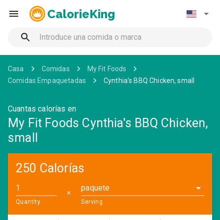
CalorieKing
Casa
Comidas
My Fit Foods
Comidas Empaquetadas
Cynthia's BBQ Chicken, small
Cuantas calorías en
My Fit Foods Cynthia's BBQ Chicken,
small
250 Calorías
paquete
✕
Quantity
Serving