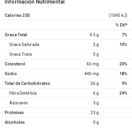
Información Nutrimental
Calorías
250
(1045 kJ)
% DV
*
Grasa Total
4.5 g
7%
Grasa Saturada
2 g
10%
Grasa Trans
0 g
Colesterol
60 mg
20%
Sodio
440 mg
18%
Total de Carbohidratos
26 g
9%
Fibra Dietética
6 g
24%
Azúcares
3 g
Proteínas
23 g
Alcoholes
0 g