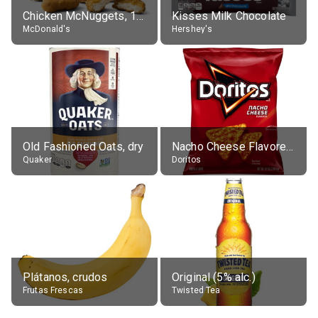
Chicken McNuggets, 10 pieces, without sauce
Kisses Milk Chocolate
McDonald's
Hershey's
Old Fashioned Oats, dry
Nacho Cheese Flavored Tortilla Chips
Quaker
Doritos
Plátanos, crudos
Original (5% alc.)
Frutas Frescas
Twisted Tea