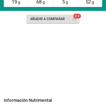
19
68
5
52
g
g
g
g
0/8
AÑADIR A COMPARAR
Información Nutrimental