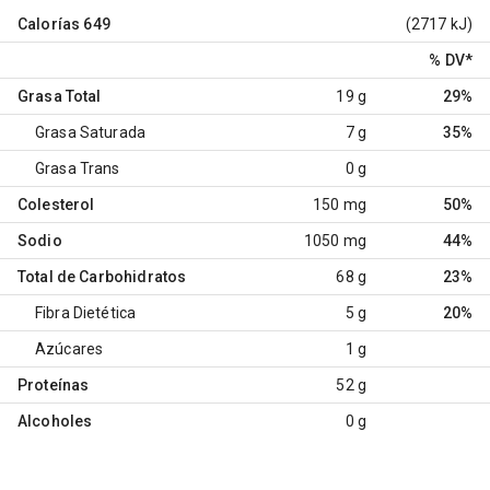
Calorías
649
(2717 kJ)
% DV
*
Grasa Total
19 g
29%
Grasa Saturada
7 g
35%
Grasa Trans
0 g
Colesterol
150 mg
50%
Sodio
1050 mg
44%
Total de Carbohidratos
68 g
23%
Fibra Dietética
5 g
20%
Azúcares
1 g
Proteínas
52 g
Alcoholes
0 g