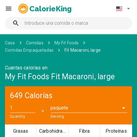
CalorieKing
Casa
Comidas
My Fit Foods
Comidas Empaquetadas
Fit Macaroni, large
Cuantas calorías en
My Fit Foods Fit Macaroni, large
649 Calorías
paquete
✕
Quantity
Serving
Grasas
Carbohidratos
Fibra
Proteínas