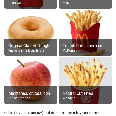
Coca-Cola
M&M's
Original Glazed Doughnut
French Fries, medium
Krispy Kreme Doughnuts
McDonald's
Manzanas, crudas, con piel
Natural Cut Fries
Frutas Frescas
Wendy's
*
El % del valor diario (DV) le dice cuánto contribuye un nutriente en