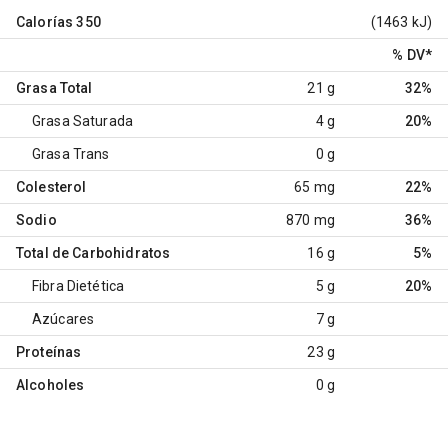
Calorías
350
(1463 kJ)
% DV
*
Grasa Total
21 g
32%
Grasa Saturada
4 g
20%
Grasa Trans
0 g
Colesterol
65 mg
22%
Sodio
870 mg
36%
Total de Carbohidratos
16 g
5%
Fibra Dietética
5 g
20%
Azúcares
7 g
Proteínas
23 g
Alcoholes
0 g