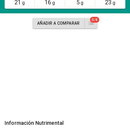
21
16
5
23
g
g
g
g
0/8
AÑADIR A COMPARAR
Información Nutrimental