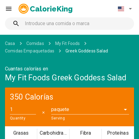
CalorieKing
Casa
Comidas
My Fit Foods
Comidas Empaquetadas
Greek Goddess Salad
Cuantas calorías en
My Fit Foods Greek Goddess Salad
350 Calorías
paquete
✕
Quantity
Serving
Grasas
Carbohidratos
Fibra
Proteínas