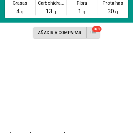
Grasas
Carbohidratos
Fibra
Proteínas
4
13
1
30
g
g
g
g
0/8
AÑADIR A COMPARAR