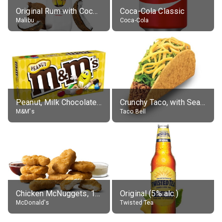
Original Rum with Coconut Flavour (21% alc.)
Coca-Cola Classic
Malibu
Coca-Cola
Peanut, Milk Chocolate Candies
Crunchy Taco, with Seasoned Beef
M&M's
Taco Bell
Chicken McNuggets, 10 pieces, without sauce
Original (5% alc.)
McDonald's
Twisted Tea