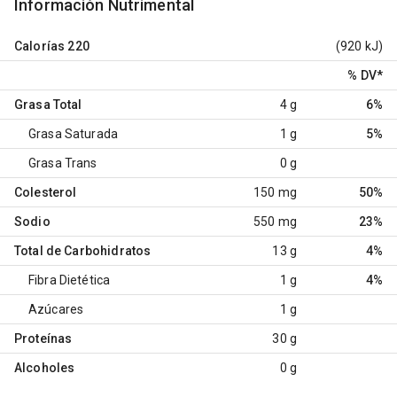
Información Nutrimental
Calorías
220
(920 kJ)
% DV
*
Grasa Total
4 g
6%
Grasa Saturada
1 g
5%
Grasa Trans
0 g
Colesterol
150 mg
50%
Sodio
550 mg
23%
Total de Carbohidratos
13 g
4%
Fibra Dietética
1 g
4%
Azúcares
1 g
Proteínas
30 g
Alcoholes
0 g