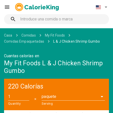
CalorieKing
Casa
Comidas
My Fit Foods
Comidas Empaquetadas
L & J Chicken Shrimp Gumbo
Cuantas calorías en
My Fit Foods L & J Chicken Shrimp
Gumbo
220 Calorías
paquete
✕
Quantity
Serving