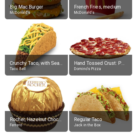
Big Mac Burger
French Fries, medium
McDonald's
McDonald's
Crunchy Taco, with Seasoned Beef
Hand Tossed Crust: Pepperoni Pizza (Large 14")
Taco Bell
Domino's Pizza
Rocher, Hazelnut Chocolate Ball
Regular Taco
Ferrero
Jack in the Box