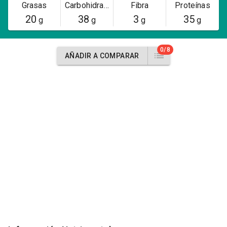
Grasas
Carbohidratos
Fibra
Proteínas
20
38
3
35
g
g
g
g
0/8
AÑADIR A COMPARAR