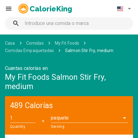
CalorieKing
Casa
Comidas
My Fit Foods
Comidas Empaquetadas
Salmon Stir Fry, medium
Cuantas calorías en
My Fit Foods Salmon Stir Fry,
medium
489 Calorías
paquete
✕
Quantity
Serving