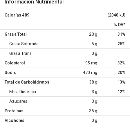
Información Nutrimental
Calorías
489
(2048 kJ)
% DV
*
Grasa Total
20 g
31%
Grasa Saturada
5 g
25%
Grasa Trans
0 g
Colesterol
95 mg
32%
Sodio
470 mg
20%
Total de Carbohidratos
38 g
13%
Fibra Dietética
3 g
12%
Azúcares
3 g
Proteínas
35 g
Alcoholes
0 g