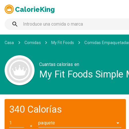
CalorieKing
Casa
Comidas
My Fit Foods
Comidas Empaquetada
Cuantas calorías en
My Fit Foods Simple
340 Calorías
paquete
✕