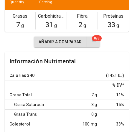
Quantity
Serving
Grasas
Carbohidratos
Fibra
Proteínas
7
31
2
33
g
g
g
g
0/8
AÑADIR A COMPARAR
Información Nutrimental
Calorías
340
(1421 kJ)
% DV
*
Grasa Total
7 g
11%
Grasa Saturada
3 g
15%
Grasa Trans
0 g
Colesterol
100 mg
33%