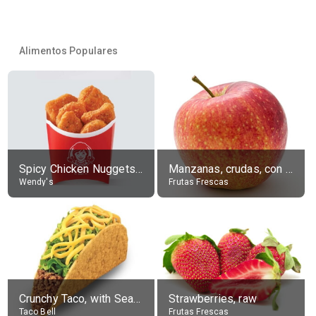
Alimentos Populares
Spicy Chicken Nuggets, without sauce
Manzanas, crudas, con piel
Wendy's
Frutas Frescas
Crunchy Taco, with Seasoned Beef
Strawberries, raw
Taco Bell
Frutas Frescas