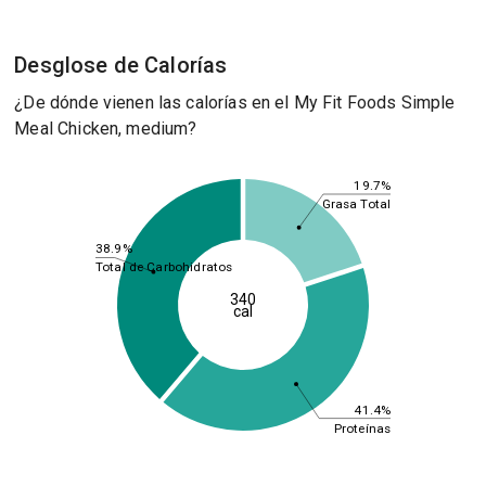
Desglose de Calorías
¿De dónde vienen las calorías en el My Fit Foods Simple
Meal Chicken, medium?
19.7%
Grasa Total
38.9%
Total de Carbohidratos
340
cal
41.4%
Proteínas