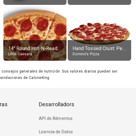
14" Round Hot-N-Ready Pepperoni Pizza
Hand Tossed Crust: Pepperoni Pizza (Large 14")
Little Caesars
Domino's Pizza
ara consejos generales de nutrición. Sus valores diarios pueden ser
endaciones de CalorieKing.
ras
Desarrolladors
API de Alimentos
Licencia de Datos