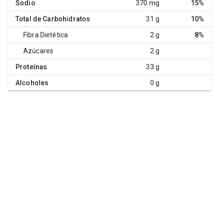
Sodio
370 mg
15%
Total de Carbohidratos
31 g
10%
Fibra Dietética
2 g
8%
Azúcares
2 g
Proteínas
33 g
Alcoholes
0 g